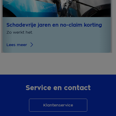
Schadevrije jaren en no-claim korting
Zo werkt het.
Lees meer
Service en contact
Klantenservice