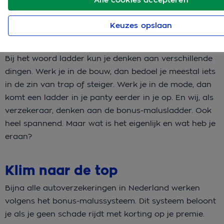
Keuzes opslaan
Bij het woord ladder kun je denken aan verschillende
dingen. Werk je in de bouw, dan bedoel je meestal iets
in de zin van trap of steiger. Werk je in de mode, dan
komt een ladder in je panty eerder in je op. En wij, als
verzekeraar, denken aan de bonus-malusladder. Ook
heel spannend. Maar wat is het eigenlijk en wat heb je
eraan?
Klim naar de top
Bijna alle autoverzekeringen in Nederland werken
volgens het bonus-malussysteem. Dit systeem beloont
je als je geen schade rijdt met korting op je premie.