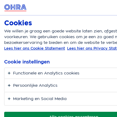
MENU
Cookies
Autoverzekering
Bereken
We willen je graag een goede website laten zien, afge
voorkeuren. We gebruiken cookies om je een zo goed m
Autoverzekering
Autoschade voorkomen
Auto u
bezoekerservaring te bieden en om de website te verbe
Lees hier ons Cookie Statement
Lees hier ons Privacy St
Auto uitdeuken
Cookie instellingen
Functionele en Analytics cookies
Persoonlijke Analytics
Marketing en Social Media
Alle cookies accepteren