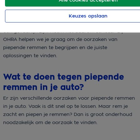
Keuzes opslaan
Piepende remmen zijn niet alleen irritant, ze kunnen
ook gevaarlijk zijn. Neem het daarom serieus! Bij
OHRA helpen we je graag om de oorzaken van
piepende remmen te begrijpen en de juiste
oplossingen te vinden.
Wat te doen tegen piepende
remmen in je auto?
Er zijn verschillende oorzaken voor piepende remmen
in je auto. Vaak is dit snel op te lossen. Maar rem je
zacht en piepen je remmen? Dan is groot onderhoud
noodzakelijk om de oorzaak te vinden.