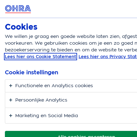
MENU
Cookies
Autoverzekering
Bereken
We willen je graag een goede website laten zien, afge
voorkeuren. We gebruiken cookies om je een zo goed m
Autoverzekering
Auto onderhoud
Piepende rem
bezoekerservaring te bieden en om de website te verbe
Lees hier ons Cookie Statement
Lees hier ons Privacy St
Piepende remmen
auto
Cookie instellingen
Functionele en Analytics cookies
Persoonlijke Analytics
Marketing en Social Media
Alle cookies accepteren