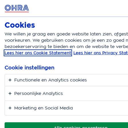
MENU
Cookies
Zorgverzekering
Bereken
We willen je graag een goede website laten zien, afge
voorkeuren. We gebruiken cookies om je een zo goed m
Zorgverzekering
Zorgassistent
Bezwaar ciz zor
bezoekerservaring te bieden en om de website te verbe
Lees hier ons Cookie Statement
Lees hier ons Privacy St
Andere mening? Dien
bezwaar in bij CIZ of
Cookie instellingen
zorgkantoor
Functionele en Analytics cookies
Persoonlijke Analytics
Ben je het niet eens met een beslissing van het CIZ of
Zorgkantoor? Dan kun je bezwaar maken. Wij helpen
Marketing en Social Media
je graag om dit zo snel en goed mogelijk te regelen.
Alle cookies accepteren