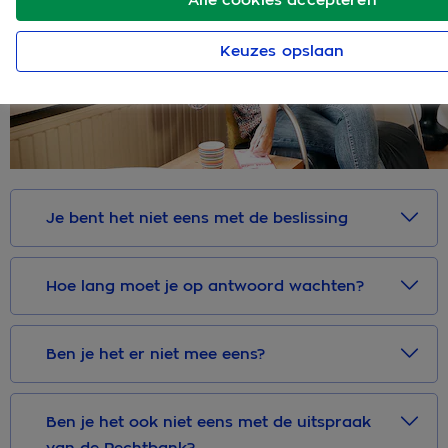
Keuzes opslaan
Je bent het niet eens met de beslissing
Hoe lang moet je op antwoord wachten?
Ben je het er niet mee eens?
Ben je het ook niet eens met de uitspraak