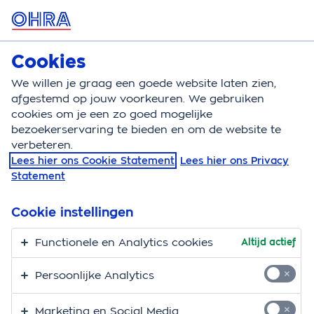
MENU
Cookies
Zorgverzekering
Bereken
We willen je graag een goede website laten zien,
afgestemd op jouw voorkeuren. We gebruiken
Zorgverzekering
Vervoer
Declareren
cookies om je een zo goed mogelijke
bezoekerservaring te bieden en om de website te
Hoe declareer ik mijn
verbeteren.
Lees hier ons Cookie Statement
Lees hier ons Privacy
kosten?
Statement
Maak je gebruik van het vervoer verzorgd door de
Cookie instellingen
gecontracteerde vervoerder
Zorgvervoercentrale
Nederland B.V. (ZCN)
? Dan worden de kosten
Functionele en Analytics cookies
Altijd actief
rechtstreeks vergoed aan je vervoerder. Je hoeft dus
Persoonlijke Analytics
niets voor te schieten. Hoef jij niets voor te doen.
Makkelijk.
Marketing en Social Media