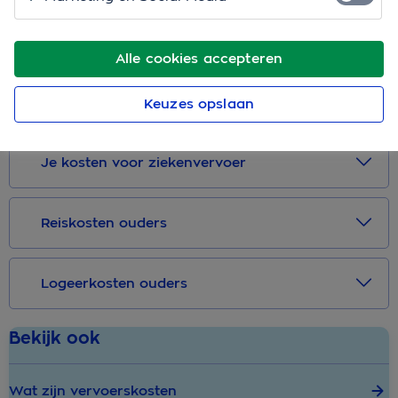
Reis je met een vervoersbedrijf zonder contract? Of
met het openbaar vervoer of eigen vervoer? Dan heb
Alle cookies accepteren
je de vervoerskosten eerst zelf betaald en wil je deze
natuurlijk zo snel mogelijk vergoed krijgen. We
Keuzes opslaan
vertellen je graag hoe je dit doet.
Je kosten voor ziekenvervoer
Reiskosten ouders
Logeerkosten ouders
Bekijk ook
Wat zijn vervoerskosten