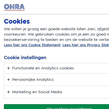
MENU
Cookies
Reisverzekering
Bereken
We willen je graag een goede website laten zien, afge
voorkeuren. We gebruiken cookies om je een zo goed m
Reisverzekering
Blog
Meer ruimte in je handbag
bezoekerservaring te bieden en om de website te verbe
Lees hier ons Cookie Statement
Lees hier ons Privacy St
Lichtgewicht op reis. 8
tips voor meer ruimte
Cookie instellingen
in je handbagage.
Functionele en Analytics cookies
Persoonlijke Analytics
Marketing en Social Media
Alle cookies accepteren