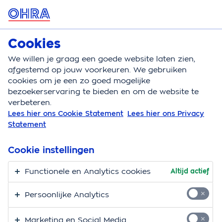
MENU
Cookies
Opstalverzekering
Bereken
We willen je graag een goede website laten zien,
afgestemd op jouw voorkeuren. We gebruiken
Opstalverzekering
Dekking
Eigen risico
cookies om je een zo goed mogelijke
bezoekerservaring te bieden en om de website te
Opstalverzekering en
verbeteren.
Lees hier ons Cookie Statement
Lees hier ons Privacy
eigen risico
Statement
De
OHRA Opstalverzekering
is een
woonverzekering
Cookie instellingen
die schade dekt aan je huis en alles wat vastzit. Denk
aan de schoorsteen, je tuinhuis, je keuken of je garage.
Functionele en Analytics cookies
Altijd actief
Heb je schade aan je huis die onder je
Persoonlijke Analytics
opstalverzekering valt? Dan vergoeden wij de kosten
min het eigen risico. Hoe dat zit, leggen we uit!
Marketing en Social Media