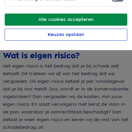
Bereken je premie
Alle cookies accepteren
Meer over opstalverzekering
Keuzes opslaan
Wat is eigen risico?
Het eigen risico is het bedrag dat je bij schade zelf
betaalt. Dit trekken we af van het bedrag dat we
vergoeden. Dit eigen risico betaal je per schadegeval
dat je bij ons meldt. Dus, wordt er in de zomervakantie
ingebroken? Dan vergoeden wij de kosten, min jouw
eigen risico. En slaat vervolgens met kerst de vlam in
de pan, waardoor je aanrechtblad beschadigt? Dan
betaal je weer eigen risico en keren wij de rest van het
schadebedrag uit.