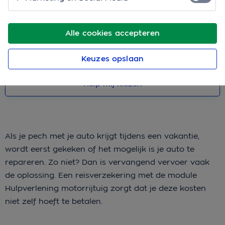
verzekeringsbewijs (IVB of groene kaart) van je
autoverzekering.
Alle cookies accepteren
Bereken je premie
Keuzes opslaan
Help mij kiezen
Als je pech met je auto krijgt tijdens een vakantie,
wordt eerst gekeken of het mogelijk is je auto te
repareren. Zo niet? Dan is vervangend vervoer vaak
de oplossing. Een reisverzekering met de module
Hulpverlening motorrijtuig zorgt dat je deze kosten
niet zelf hoeft te betalen.