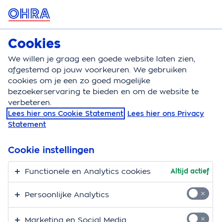
MENU
Cookies
Kortlopende reisverzekering
Bereken
We willen je graag een goede website laten zien,
afgestemd op jouw voorkeuren. We gebruiken
Kortlopende reisverzekering
Dekking
Hulpverlen
cookies om je een zo goed mogelijke
bezoekerservaring te bieden en om de website te
Hulpverlening auto en
verbeteren.
Lees hier ons Cookie Statement
Lees hier ons Privacy
motor
Statement
Ga je met je auto of motor op vakantie naar het
Cookie instellingen
buitenland? En wil je hulp als je pech of schade hebt
en niet meer verder kunt reizen? Hulp en vergoeding
Functionele en Analytics cookies
Altijd actief
bij pech in het buitenland is niet standaard verzekerd
Persoonlijke Analytics
op je
autoverzekering
. Met de extra dekking
Hulpverlening auto en motor kun je rekenen op
Marketing en Social Media
hulpverlening in alle landen op het internationaal