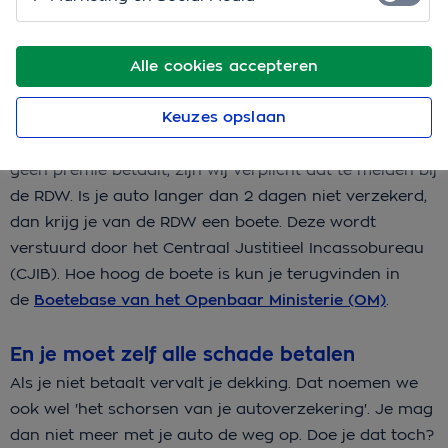
Een boete van de RDW
Alle cookies accepteren
Staat een auto op jouw naam dan ben je verplicht een
WA-verzekering
te hebben en je auto op tijd APK te
Keuzes opslaan
keuren. De
RDW
controleert dagelijks of auto’s
verzekerd en/of een APK-keuring hebben. Wanneer je
geen premie betaalt, zijn wij verplicht dat te melden bij
de RDW. Is je auto langer dan 2 dagen niet verzekerd,
dan krijg je van de RDW een boete. Deze wordt
verstuurd door het Centraal Justitieel Incassobureau
(CJIB). Hoe hoog de boete is kun je terugvinden in
de
Boetebase van het Openbaar Ministerie (OM)
.
En je moet zelf alle schade betalen
Als je niet betaalt vervalt je dekking. Dat noemen we
ook wel 'het schorsen van je autoverzekering'. Je mag
dan niet meer met je auto de weg op. Doe je dat toch?