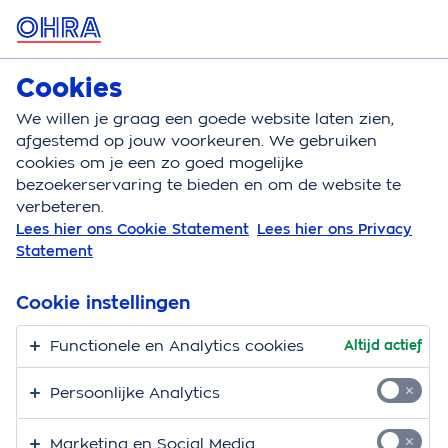
MENU
Cookies
Klantenservice
We willen je graag een goede website laten zien,
Klantenservice
Premie betalen
Autoverzekering
afgestemd op jouw voorkeuren. We gebruiken
cookies om je een zo goed mogelijke
Als je de autopremie
bezoekerservaring te bieden en om de website te
verbeteren.
niet betaalt
Lees hier ons Cookie Statement
Lees hier ons Privacy
Statement
Je zult er niet voor kiezen. Maar het kan gebeuren:
Cookie instellingen
door omstandigheden kun je je autopremie niet
betalen. Dat heeft allerlei vervelende gevolgen.
Functionele en Analytics cookies
Altijd actief
Bijvoorbeeld een boete van de RDW. Of nog erger: zelf
alle schade betalen bij een ongeluk. We vertellen je
Persoonlijke Analytics
hier meer over de gevolgen.
Marketing en Social Media