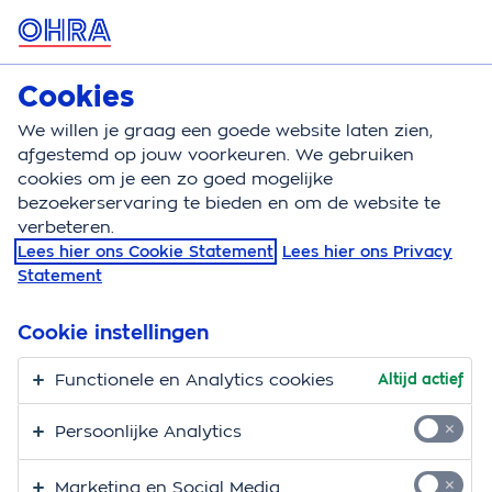
MENU
Cookies
Klantenservice
We willen je graag een goede website laten zien,
Klantenservice
Kkv
Beleggingsbeleid cz
afgestemd op jouw voorkeuren. We gebruiken
cookies om je een zo goed mogelijke
Beleggingsbeleid CZ
bezoekerservaring te bieden en om de website te
verbeteren.
Lees hier ons Cookie Statement
Lees hier ons Privacy
Sinds januari 2009 is CZ de verzekeraar voor de
Statement
Nationale-Nederlanden- en OHRA zorgverzekeringen.
CZ regelt nu dus de zorgverzekeringen voor drie
Cookie instellingen
merken: CZ, Nationale-Nederlanden en OHRA.
Functionele en Analytics cookies
Altijd actief
Goed rendement, geen onnodige risico’s
Persoonlijke Analytics
CZ heeft als zorgverzekeraar een grote
Marketing en Social Media
maatschappelijke verantwoordelijkheid. Openheid is