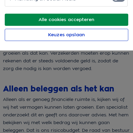
daarom heel belangrijk, dus duidelijk zijn over wat CZ
doet en waarom. Over hoe wij met ons vermogen
Alle cookies accepteren
omgaan. Dat doen wij zorgvuldig en voorzichtig. Bij
het beleggen wordt steeds goed afgewogen hoeveel
Keuzes opslaan
risico wij willen nemen. CZ neemt geen onnodige
risico’s, maar probeert wel het vermogen te laten
groeien als dat kan. Verzekerden moeten erop kunnen
rekenen dat er steeds voldoende geld is, zodat de
zorg die nodig is kan worden vergoed.
Alleen beleggen als het kan
Alleen als er genoeg financiële ruimte is, kijken wij of
wij het vermogen kunnen laten groeien. Een specialist
onderzoekt dit en geeft ons daarover advies. Met hem
bekijken wij met welk bedrag wij kunnen gaan
beleggen. Dat is ons risicobudget. De raad van bestuur