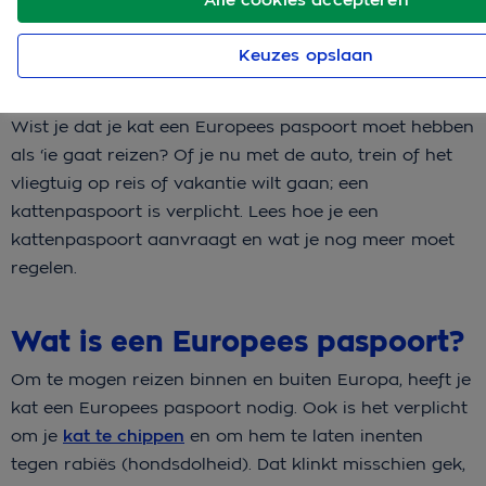
Keuzes opslaan
Wist je dat je kat een Europees paspoort moet hebben
als ‘ie gaat reizen? Of je nu met de auto, trein of het
vliegtuig op reis of vakantie wilt gaan; een
kattenpaspoort is verplicht. Lees hoe je een
kattenpaspoort aanvraagt en wat je nog meer moet
regelen.
Wat is een Europees paspoort?
Om te mogen reizen binnen en buiten Europa, heeft je
kat een Europees paspoort nodig. Ook is het verplicht
om je
kat te chippen
en om hem te laten inenten
tegen rabiës (hondsdolheid). Dat klinkt misschien gek,