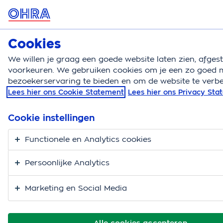
MENU
Cookies
Kattenverzekering
Bereken
We willen je graag een goede website laten zien, afge
voorkeuren. We gebruiken cookies om je een zo goed m
Kattenverzekering
Vakantie en op reis
Kattenpas
bezoekerservaring te bieden en om de website te verbe
Lees hier ons Cookie Statement
Lees hier ons Privacy St
Een Europees
paspoort voor je kat?
Cookie instellingen
Zo werkt het
Functionele en Analytics cookies
Persoonlijke Analytics
Marketing en Social Media
Alle cookies accepteren