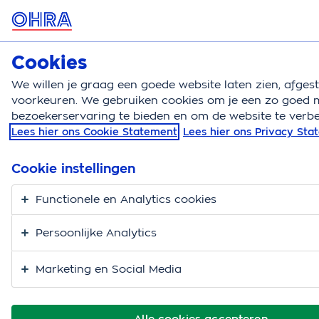
MENU
Cookies
Kattenverzekering
Bereken
We willen je graag een goede website laten zien, afge
voorkeuren. We gebruiken cookies om je een zo goed m
Kattenverzekering
Verzorging en gezondheid
Ka
bezoekerservaring te bieden en om de website te verbe
Lees hier ons Cookie Statement
Lees hier ons Privacy St
Chippen van je kat
Cookie instellingen
Functionele en Analytics cookies
Persoonlijke Analytics
Marketing en Social Media
Alle cookies accepteren