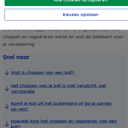
4 min.
13-05-2026
Keuzes opslaan
Met het chippen van je kat vergroot je de kans dat ie
snel wordt teruggevonden als hij wegloopt. Lees hoe
chippen en registreren werkt en wat dit betekent voor
je verzekering.
Snel naar
Wat is chippen van een kat?
Het chippen van je kat is niet verplicht, wel
verstandig
Komt je kat uit het buitenland of ga je samen
op reis?
Hoeveel kost het chippen en registeren van een
kat?