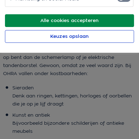
je vergoed krijgt als het toch misgaat, leggen we uit.
Alle cookies accepteren
Wat zijn kostbaarheden
Keuzes opslaan
eigenlijk?
Kostbaarheden zijn spullen waar je net wat zuiniger
op bent dan de schemerlamp of je elektrische
tandenborstel. Gewoon, omdat ze veel waard zijn. Bij
OHRA vallen onder kostbaarheden:
Sieraden
Denk aan ringen, kettingen, horloges of oorbellen
die je op je lijf draagt
Kunst en antiek
Bijvoorbeeld bijzondere schilderijen of antieke
meubels