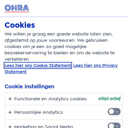
MENU
Cookies
Inboedelverzekering
Bereken
We willen je graag een goede website laten zien,
afgestemd op jouw voorkeuren. We gebruiken
Inboedelverzekering
Dekking
Kostbaarhedenverz
cookies om je een zo goed mogelijke
bezoekerservaring te bieden en om de website te
Kostbaarheden
verbeteren.
Lees hier ons Cookie Statement
Lees hier ons Privacy
verzekeren
Statement
Heb jij spullen in huis die een stuk meer waard zijn
Cookie instellingen
dan je koffiemachine of kaarsenkandelaar?
Bijvoorbeeld een gouden ring van oma, klassieke
Functionele en Analytics cookies
Altijd actief
concertvleugel of originele Herman Brood? Dan ben je
Persoonlijke Analytics
daar zuinig op en wil je die natuurlijk goed verzekeren.
Dat kan eenvoudig met de
OHRA Inboedelverzekering
.
Marketing en Social Media
Hoe het verzekeren van kostbaarheden werkt en wat