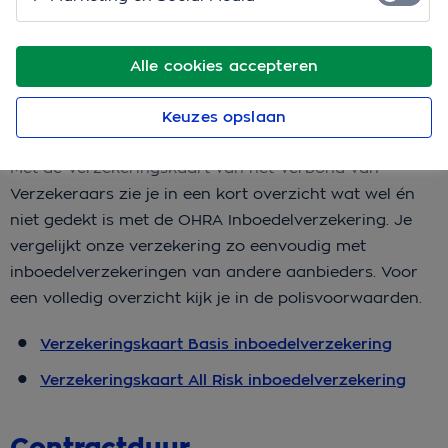
Inboedelverzekering
Polisvoorwaarden OHRA Inboedelverzekering
(pdf)
Alle cookies accepteren
Keuzes opslaan
Verzekeringskaarten
Met de Verzekeringskaart van het Verbond van
Verzekeraars zie je in een kort overzicht wat wel én
niet gedekt is met de OHRA Inboedelverzekering. Je
vergelijkt onze verzekering zo eenvoudig met
inboedelverzekeringen van andere aanbieders. Voor
een volledig overzicht kijk je in de polisvoorwaarden.
Verzekeringskaart Basis inboedelverzekering
Verzekeringskaart All Risk inboedelverzekering