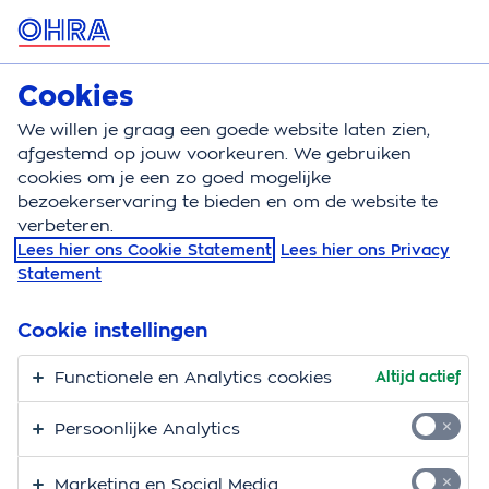
MENU
Cookies
Inboedelverzekering
Bereken
We willen je graag een goede website laten zien,
afgestemd op jouw voorkeuren. We gebruiken
Inboedelverzekering
Polisvoorwaarden
cookies om je een zo goed mogelijke
bezoekerservaring te bieden en om de website te
Documenten van onze
verbeteren.
Lees hier ons Cookie Statement
Lees hier ons Privacy
inboedelverzekering
Statement
Vond je nog niet alle informatie over de
OHRA
Cookie instellingen
Inboedelverzekering
? En wil je graag de details weten?
Lees dan onze polisvoorwaarden of bekijk de
Functionele en Analytics cookies
Altijd actief
verzekeringskaarten.
Persoonlijke Analytics
Polisvoorwaarden OHRA
Marketing en Social Media