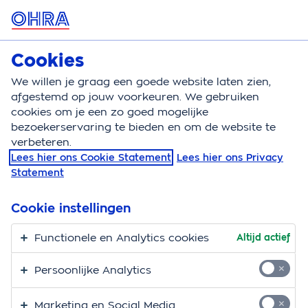
MENU
Cookies
Huisdierenverzekering
Bereken
We willen je graag een goede website laten zien,
afgestemd op jouw voorkeuren. We gebruiken
Huisdierenverzekering
Vergoedingen
Medicinale
cookies om je een zo goed mogelijke
bezoekerservaring te bieden en om de website te
Vergoeding medicinale
verbeteren.
Lees hier ons Cookie Statement
Lees hier ons Privacy
behandeling van
Statement
tumoren huisdier
Cookie instellingen
Medicinale behandeling van tumoren kan de kwaliteit
Functionele en Analytics cookies
Altijd actief
van het leven van je huisdier verlengen of verbeteren.
Bekijk hier welke vergoedingen OHRA hiervoor biedt.
Persoonlijke Analytics
Marketing en Social Media