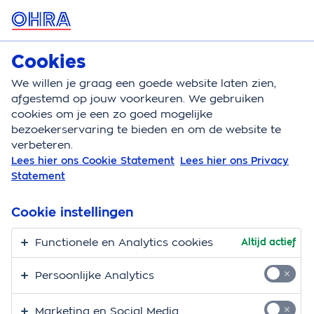
MENU
Cookies
Hondenverzekering
Bereken
We willen je graag een goede website laten zien,
afgestemd op jouw voorkeuren. We gebruiken
Hondenverzekering
Vakantie en op reis
cookies om je een zo goed mogelijke
bezoekerservaring te bieden en om de website te
verbeteren.
Lees hier ons Cookie Statement
Lees hier ons Privacy
Statement
Cookie instellingen
Functionele en Analytics cookies
Altijd actief
Persoonlijke Analytics
Marketing en Social Media