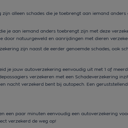
g zijn alleen schades die je toebrengt aan iemand anders
die je aan iemand anders toebrengt zijn met deze verzek
chade door natuurgeweld en aanrijdingen met dieren verzek
erzekering zijn naast de eerder genoemde schades, ook sc
reid je jouw autoverzekering eenvoudig uit met 1 of meer
edepassagiers verzekeren met een Schadeverzekering inzit
en nacht verzekerd bent bij autopech. Een geruststelle
n
innen een paar minuten eenvoudig een autoverzekering voo
irect verzekerd de weg op!