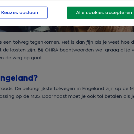
Keuzes opslaan
Alle cookies accepteren
je een tolweg tegenkomen. Het is dan fijn als je weet hoe 
t de kosten zijn. Bij OHRA beantwoorden we graag al je 
en de weg op gaat.
Engeland?
roads. De belangrijkste tolwegen in Engeland zijn op de M
sing op de M25. Daarnaast moet je ook tol betalen als j