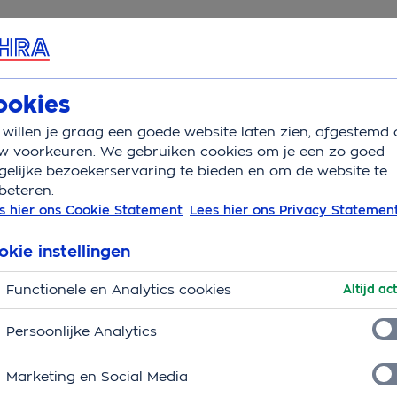
rvice & Contact
Overzicht
Wat is verzekerd
Auto
ookies
willen je graag een goede website laten zien, afgestemd 
tie
Tolwegen engeland
w voorkeuren. We gebruiken cookies om je een zo goed
elijke bezoekerservaring te bieden en om de website te
beteren.
egen in Engeland
s hier ons Cookie Statement
Lees hier ons Privacy Statemen
okie instellingen
Functionele en Analytics cookies
Altijd act
Persoonlijke Analytics
Marketing en Social Media