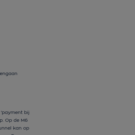
opengaan
 ‘payment bij
op. Op de M6
Tunnel kan op