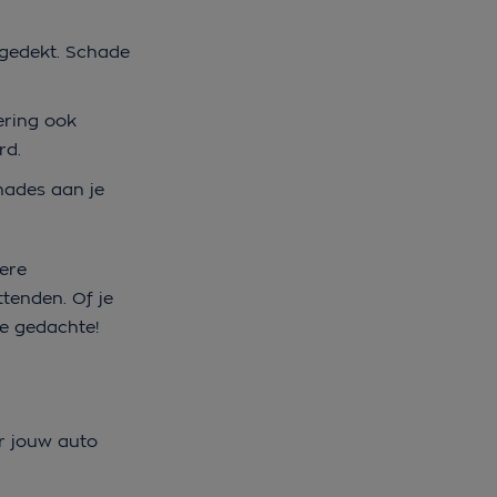
 gedekt. Schade
ering ook
erd.
hades aan je
dere
tenden. Of je
nde gedachte!
r jouw auto