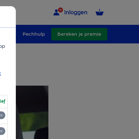
Inloggen
schade
Pechhulp
Bereken je premie
op
t
ief