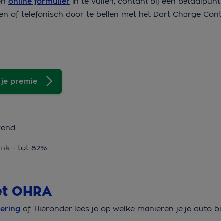
een
online formulier
in te vullen, contant bij een betaalpu
nen of telefonisch door te bellen met het Dart Charge Con
 je premie
kend
ink - tot 82%
met OHRA
ering
af. Hieronder lees je op welke manieren je je auto b