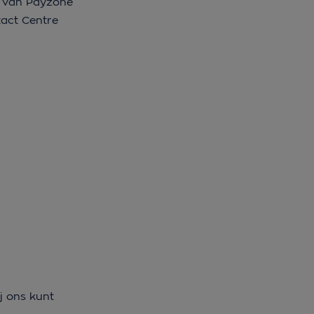
nt van Payzone
tact Centre
ij ons kunt