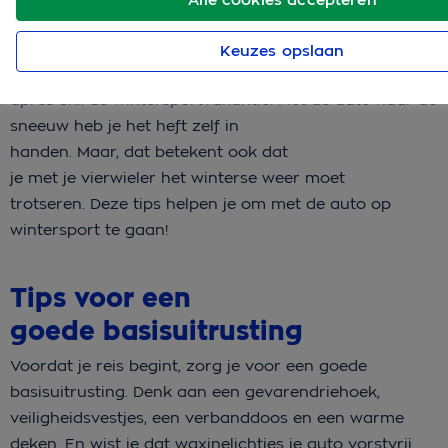
Keuzes opslaan
Het is weer tijd voor sneeuw, skilatten, snowboards en
après-ski: de wintersportvakantie! Met de auto naar de
sneeuw heb je het heft zelf in
handen. Maar, dat betekent ook dat
je met je vierwieler het winterse weer moet
trotseren. Deze tips helpen je om met de auto op
wintersport te gaan!
Tips voor een
goede basisuitrusting
Voordat je reis begint, zorg je voor een goede
basisuitrusting. Denk aan een gevarendriehoek,
veiligheidsvestjes, een verbanddoos en een warme
deken. En wist je dat waxinelichtjes je auto vorstvrij