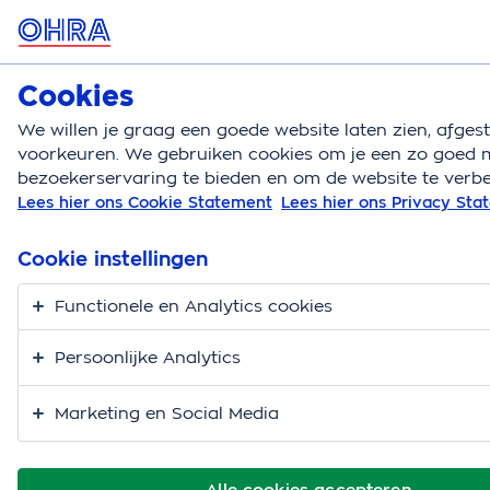
MENU
Cookies
Autoverzekering
Bereken
We willen je graag een goede website laten zien, afge
voorkeuren. We gebruiken cookies om je een zo goed m
Autoverzekering
Met de auto op vakantie
Met de
bezoekerservaring te bieden en om de website te verbe
Lees hier ons Cookie Statement
Lees hier ons Privacy St
Met de auto op
wintersport
Cookie instellingen
Functionele en Analytics cookies
Persoonlijke Analytics
Marketing en Social Media
Alle cookies accepteren