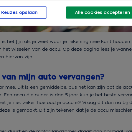
Keuzes opslaan
Alle cookies accepteren
s het fijn als je weet waar je rekening mee kunt houden. 
r het wisselen van de accu. Op deze pagina lees je wanne
n hiervan zijn.
 van mijn auto vervangen?
r mee. Dit is een gemiddelde, dus het kan zijn dat de ac
. Een accu die ouder is dan 5 jaar kun je het beste verv
eet je niet zeker hoe oud je accu is? Vraag dit dan na bij 
eze is gemaakt. Dit zijn tekenen dat je de accu misschie
nger duurt en de motor langzamer draait dan normaal, kan