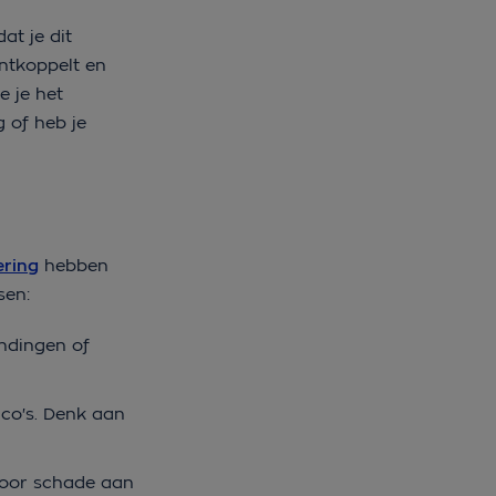
at je dit
ontkoppelt en
e je het
g of heb je
ering
hebben
nsen:
ndingen of
ico's. Denk aan
 voor schade aan