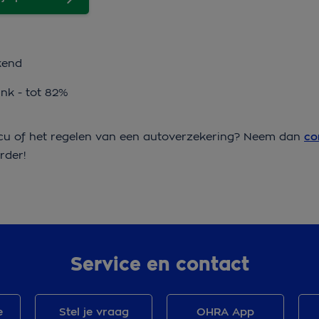
kend
ink - tot 82%
ccu of het regelen van een autoverzekering? Neem dan
co
erder!
Service en contact
e
Stel je vraag
OHRA App