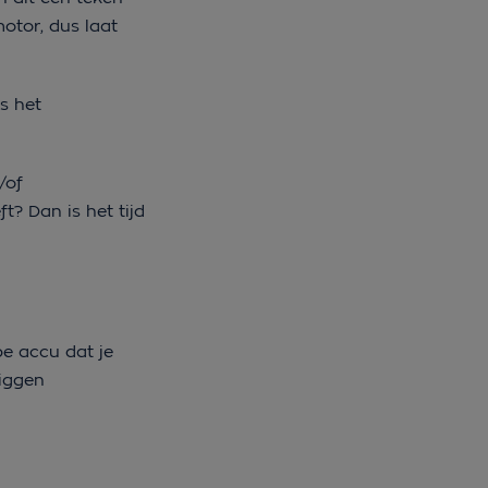
otor, dus laat
s het
/of
t? Dan is het tijd
e accu dat je
liggen