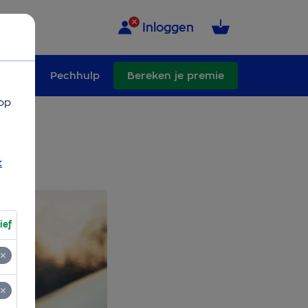
Inloggen
schade
Pechhulp
Bereken je premie
op
t
ief