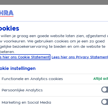
rvice & Contact
Overzicht
Wat is verzekerd
Auto
ookies
willen je graag een goede website laten zien, afgestemd 
ccu auto vervangen
w voorkeuren. We gebruiken cookies om je een zo goed
elijke bezoekerservaring te bieden en om de website te
beteren.
to vervangen
s hier ons Cookie Statement
Lees hier ons Privacy Statemen
okie instellingen
Functionele en Analytics cookies
Altijd act
Persoonlijke Analytics
Marketing en Social Media