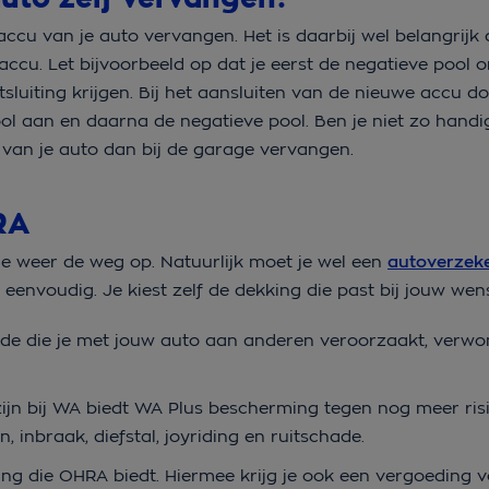
 accu van je auto vervangen. Het is daarbij wel belangrijk d
accu. Let bijvoorbeeld op dat je eerst de negatieve pool 
sluiting krijgen. Bij het aansluiten van de nieuwe accu do
ool aan en daarna de negatieve pool. Ben je niet zo handi
 van je auto dan bij de garage vervangen.
HRA
je weer de weg op. Natuurlijk moet je wel een
autoverzek
t eenvoudig. Je kiest zelf de dekking die past bij jouw we
ade die je met jouw auto aan anderen veroorzaakt, verwo
zijn bij WA biedt WA Plus bescherming tegen nog meer ris
inbraak, diefstal, joyriding en ruitschade.
kking die OHRA biedt. Hiermee krijg je ook een vergoeding