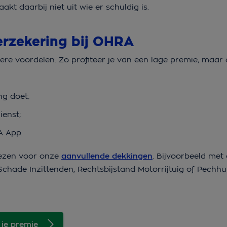
akt daarbij niet uit wie er schuldig is.
erzekering bij OHRA
e voordelen. Zo profiteer je van een lage premie, maar
ng doet;
ienst;
A App.
kiezen voor onze
aanvullende dekkingen
. Bijvoorbeeld met
Schade Inzittenden, Rechtsbijstand Motorrijtuig of Pechh
 je premie