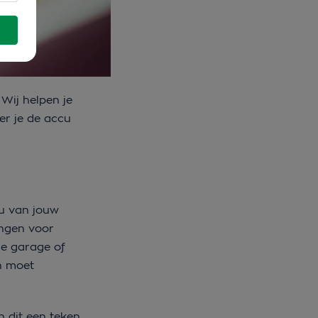
Wij helpen je
er je de accu
cu van jouw
angen voor
de garage of
n moet
 dit een teken