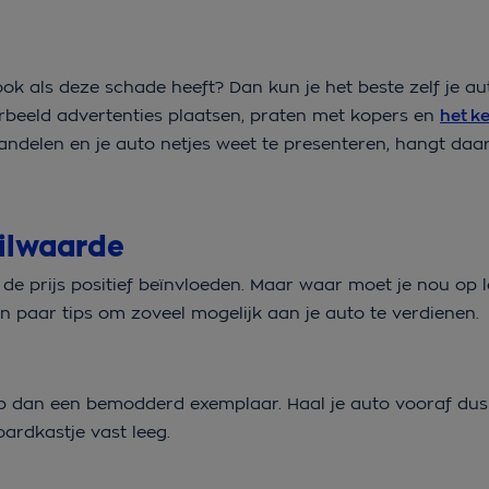
 ook als deze schade heeft? Dan kun je het beste zelf je a
oorbeeld advertenties plaatsen, praten met kopers en
het k
andelen en je auto netjes weet te presenteren, hangt daa
uilwaarde
t de prijs positief beïnvloeden. Maar waar moet je nou op l
en paar tips om zoveel mogelijk aan je auto te verdienen.
p dan een bemodderd exemplaar. Haal je auto vooraf dus
ardkastje vast leeg.