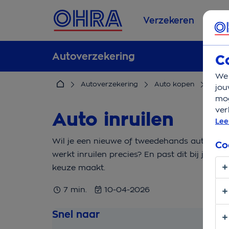
Verzekeren
Se
Autoverzekering
C
We 
Autoverzekering
Auto kopen
Inruil
jou
mog
ver
Auto inruilen
Lee
Wil je een nieuwe of tweedehands auto kopen
Co
werkt inruilen precies? En past dit bij jouw 
keuze maakt.
7 min.
10-04-2026
Snel naar