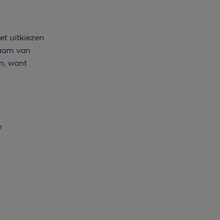
et uitkiezen
naam van
n, want
e