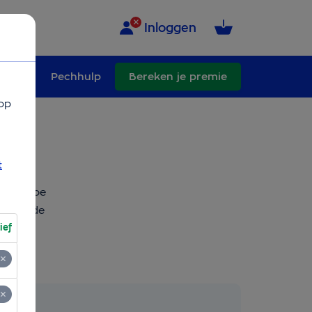
Inloggen
schade
Pechhulp
Bereken je premie
op
t
 Maar hoe
een goede
ief