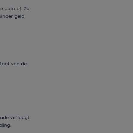
e auto af. Zo
minder geld
staat van de
hade verlaagt
paling.