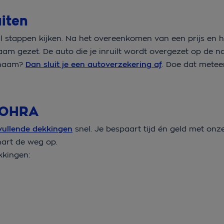
uiten
al stappen kijken. Na het overeenkomen van een prijs en h
am gezet. De auto die je inruilt wordt overgezet op de 
w naam?
Dan sluit je een autoverzekering af
. Doe dat metee
n OHRA
ullende dekkingen
snel. Je bespaart tijd én geld met onz
hart de weg op.
dekkingen: