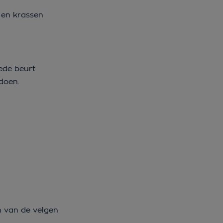
n en krassen
ede beurt
 doen.
en van de velgen