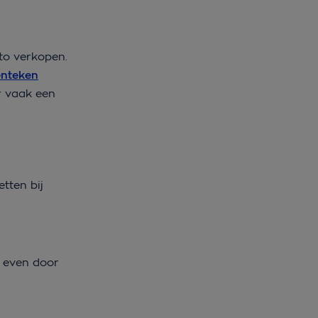
uto verkopen.
enteken
r vaak een
etten bij
 even door