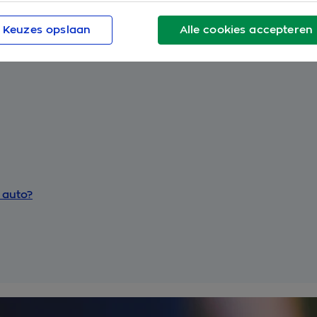
auto?
Keuzes opslaan
Alle cookies accepteren
het inruilen?
 auto?