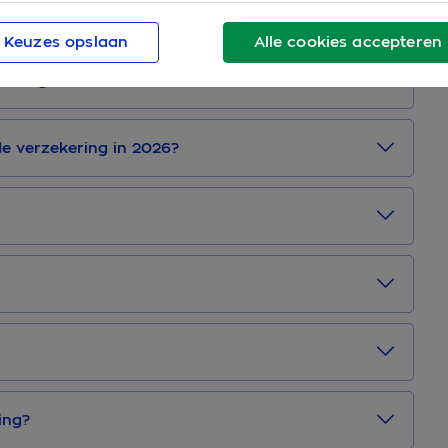
iëntenvereniging
Keuzes opslaan
Alle cookies accepteren
ekering in 2026?
de verzekering in 2026?
ing?