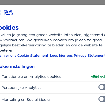
rvice & Contact
Overzicht
Basisverzekering
Aanv
ookies
willen je graag een goede website laten zien, afgestemd 
atschap patientenvereniging
w voorkeuren. We gebruiken cookies om je een zo goed
elijke bezoekerservaring te bieden en om de website te
beteren.
atschap
s hier ons Cookie Statement
Lees hier ons Privacy Statemen
ng
okie instellingen
 die opkomt voor de belangen van patiënten, hun
Functionele en Analytics cookies
Altijd act
alle informatie over de vergoeding voor het
Persoonlijke Analytics
Marketing en Social Media
 de vergoeding voor