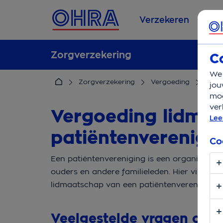
Verzekeren
Se
Zorgverzekering
C
We 
Zorgverzekering
Vergoeding
Lidma
jou
mog
ver
Vergoeding lidma
Lee
patiëntenverenigi
Co
Een patiëntenvereniging is een organisatie
ouders en andere familieleden. Hier vind je 
lidmaatschap van een patiëntenvereniging.
Veelgestelde vragen over