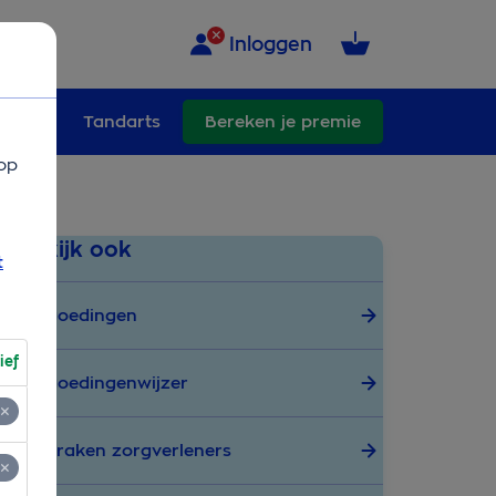
Inloggen
ullend
Tandarts
Bereken je premie
op
Bekijk ook
t
Vergoedingen
ief
Vergoedingenwijzer
Afspraken zorgverleners