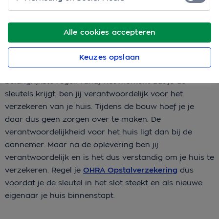
Vanaf wanneer heb je een
opstalverzekering nodig bij
Alle cookies accepteren
nieuwbouw?
Als je wilt weten wanneer je bij nieuwbouw een
Keuzes opslaan
opstalverzekering moet afsluiten, onthoud dan de
belangrijkste regel: vanaf het moment dat je de
sleutels krijgt, ben jij verantwoordelijk voor het
verzekeren van je huis. Tijdens de bouw hoef je je
daar dus geen zorgen over te maken. De
verantwoordelijkheid voor het huis ligt dan bij de
aannemer. Maar na de oplevering ben jij
verantwoordelijk en is het dus verstandig om je huis te
verzekeren. Regel je
OHRA Opstalverzekering
dus
voordat je de sleutel in het slot steekt en als nieuwe
eigenaar je huis binnenstapt.