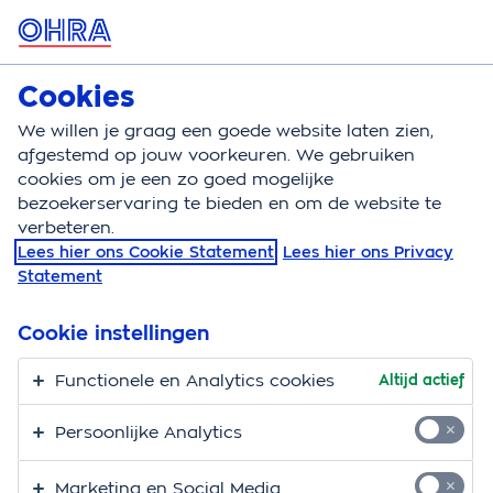
MENU
Cookies
Woonverzekeringen
Bereken
We willen je graag een goede website laten zien,
afgestemd op jouw voorkeuren. We gebruiken
Woonverzekeringen
Nieuwbouw
cookies om je een zo goed mogelijke
bezoekerservaring te bieden en om de website te
Opstalverzekering bij
verbeteren.
Lees hier ons Cookie Statement
Lees hier ons Privacy
nieuwbouw
Statement
Je hebt een nieuwbouwwoning gekocht? Gefeliciteerd!
Cookie instellingen
Bij nieuwbouw komt er veel op je af. Een van de
dingen is het verzekeren van je huis. Lees hoe het zit
Functionele en Analytics cookies
Altijd actief
met het afsluiten van je opstalverzekering en waar je
Persoonlijke Analytics
nog meer aan moet denken.
Marketing en Social Media