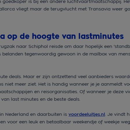
ien goedkoper is bij een andere luchtvaartmaatschappij. H
allorca vliegt maar de terugvlucht met Transavia weer g
edia op de hoogte van lastminutes
rugzak naar Schiphol reisde om daar hopelijk een 'standby
s belanden tegenwoordig gewoon in de mailbox van mens
inute deals. Maar er zijn ontzettend veel aanbieders waard
s niet meer ziet. Het is handig wanneer je je aanmeldt vo
aatschappijen en reisorganisaties. Of wanneer je deze vi
 van last minutes en de beste deals.
 in Nederland en daarbuiten is
voordeeluitjes.nl
. Je vindt h
gen voor een leuk en betaalbaar weekendje of weekje weg