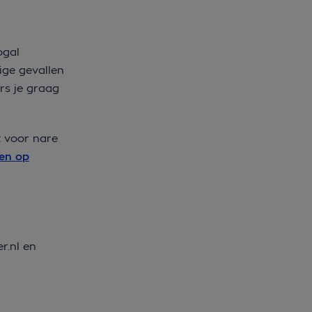
ogal
ige gevallen
rs je graag
t voor nare
en op
r.nl en