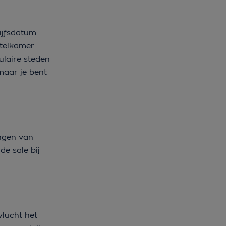
lijfsdatum
otelkamer
ulaire steden
maar je bent
ingen van
de sale bij
lucht het