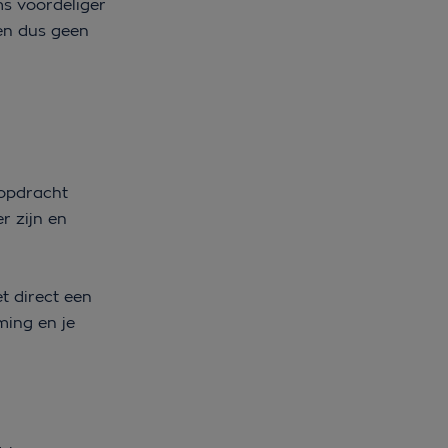
ms voordeliger
men dus geen
kopdracht
r zijn en
t direct een
ming en je