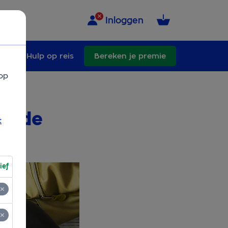
Inloggen
ade
Hulp op reis
Bereken je premie
op
je de
t
ief