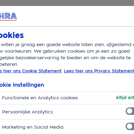
rvice & Contact
Overzicht
Vakantietype
Sch
ookies
willen je graag een goede website laten zien, afgestemd 
ste prijs
w voorkeuren. We gebruiken cookies om je een zo goed
elijke bezoekerservaring te bieden en om de website te
beteren.
? Met deze 10 tips boek 
s hier ons Cookie Statement
Lees hier ons Privacy Statemen
okie instellingen
Functionele en Analytics cookies
Altijd act
Persoonlijke Analytics
Marketing en Social Media