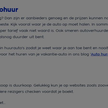
tohuur
? Dan zijn er aanbieders genoeg en de prijzen kunnen n
e beste. Kijk vooral waar je de auto op moet halen. In somm
per tarief vaak niet waard is. Ook smeren autoverhuurde
alsnog duurder uit bent.
l-in huurauto's zodat je weet waar je aan toe bent en nooi
oor het huren van je vakantie-auto in ons blog '
Auto hur
p is duurkoop. Gelukkig kun je op websites zoals zoove
ere reizigers checken voordat je boekt.
t...