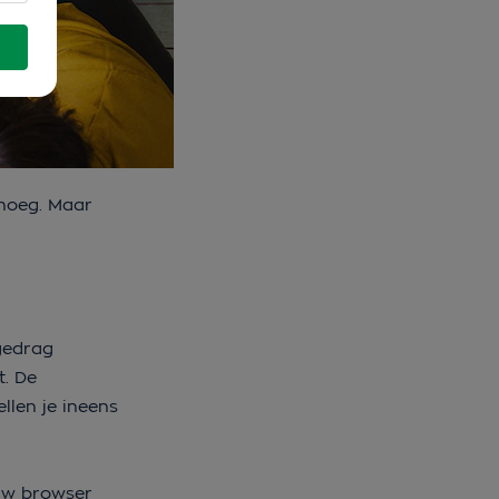
enoeg. Maar
kgedrag
t. De
llen je ineens
ouw browser