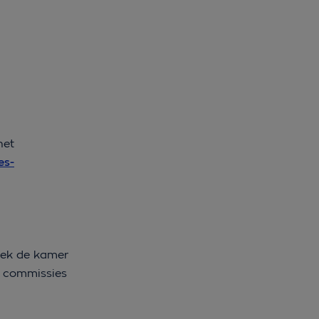
het
es-
Boek de kamer
e commissies