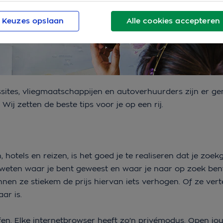
Keuzes opslaan
Alle cookies accepteren
gssites, vliegmaatschappijen en autoverhuurders zijn er g
Wij zetten de beste tips voor je op een rij.
 hotels en reizen, is het goed je te realiseren dat je zoe
weten waar je bent geweest en waar je naar op zoek ben
nen ze stiekem de prijs hiervan iets verhogen. Of ze verte
ar is.
en. Elke internetbrowser heeft zo'n privémodus. Open j