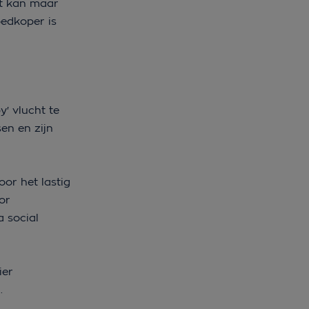
et kan maar
oedkoper is
' vlucht te
en en zijn
oor het lastig
or
a social
ier
.