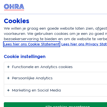
MENU
Cookies
Reisverzekering
Bereken
We willen je graag een goede website laten zien, afge
voorkeuren. We gebruiken cookies om je een zo goed m
Reisverzekering
Blog
Tips auto huren vakantie
bezoekerservaring te bieden en om de website te verbe
Lees hier ons Cookie Statement
Lees hier ons Privacy St
Auto huren op
vakantie? Check deze
Cookie instellingen
tips!
Functionele en Analytics cookies
Persoonlijke Analytics
Marketing en Social Media
Alle cookies accepteren