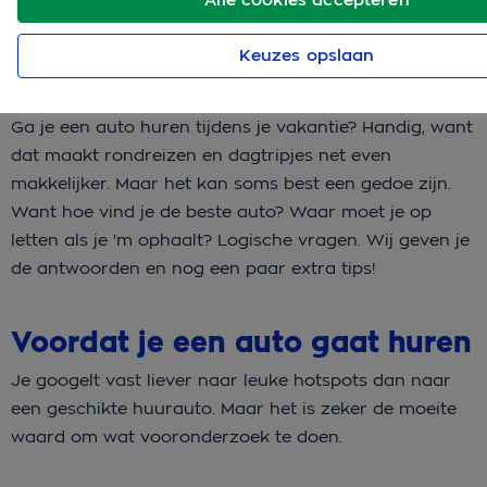
Keuzes opslaan
Ga je een auto huren tijdens je vakantie? Handig, want
dat maakt rondreizen en dagtripjes net even
makkelijker. Maar het kan soms best een gedoe zijn.
Want hoe vind je de beste auto? Waar moet je op
letten als je 'm ophaalt? Logische vragen. Wij geven je
de antwoorden en nog een paar extra tips!
Voordat je een auto gaat huren
Je googelt vast liever naar leuke hotspots dan naar
een geschikte huurauto. Maar het is zeker de moeite
waard om wat vooronderzoek te doen.