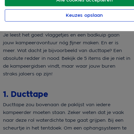
Keuzes opslaan
Je leest het goed: vlaggetjes en een badkuip gaan
jouw kampeeravontuur nóg fijner maken. En er is
meer. Wat dacht je bijvoorbeeld van ducttape? Een
absolute redder in nood. Bekijk de 5 items die je niet in
de kampeergidsen vindt, maar waar jouw buren
straks jaloers op zijn!
1. Ducttape
Ducttape zou bovenaan de paklijst van iedere
kampeerder moeten staan. Zeker weten dat je vaak
naar deze rol waterdichte tape gaat grijpen. Bij een
scheurtje in het tentdoek. Om een ophangsysteem te