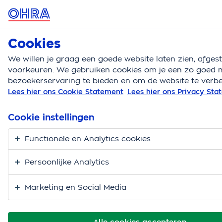
MENU
Cookies
Reisverzekering
Bereken
We willen je graag een goede website laten zien, afge
voorkeuren. We gebruiken cookies om je een zo goed m
Reisverzekering
Blog
Eerste keer kamperen
bezoekerservaring te bieden en om de website te verbe
Lees hier ons Cookie Statement
Lees hier ons Privacy St
Kamperen? Vergeet de
vlaggetjes en de
Cookie instellingen
badkuip niet!
Functionele en Analytics cookies
Persoonlijke Analytics
Marketing en Social Media
Alle cookies accepteren