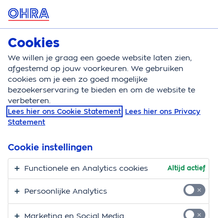
MENU
Cookies
Kortlopende reisverzekering
Bereken
We willen je graag een goede website laten zien,
afgestemd op jouw voorkeuren. We gebruiken
Kortlopende reisverzekering
Schade
Melden
cookies om je een zo goed mogelijke
bezoekerservaring te bieden en om de website te
Schade melden bij je
verbeteren.
Lees hier ons Cookie Statement
Lees hier ons Privacy
reisverzekering
Statement
Zijn je spullen gestolen tijdens je vakantie? Of maakte
Cookie instellingen
je medische kosten in het buitenland? De snelste
manier om je schade te melden is via Mijn OHRA of de
Functionele en Analytics cookies
Altijd actief
OHRA App. Wij nemen je schademelding dan binnen 2
Persoonlijke Analytics
werkdagen in behandeling.
Marketing en Social Media