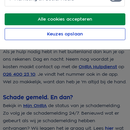
Meld direct je schade
Activeer Mijn OHRA
Alle cookies accepteren
Keuzes opslaan
We zijn er dag en nacht voor je
Als je hulp nodig hebt in het buitenland dan kun je op
ons rekenen. Dag en nacht. Neem nog voordat je
kosten maakt contact op met de
OHRA Hulpdienst
op
026 400 23 10
. Je vindt het nummer ook in de app.
Wel zo makkelijk, want dan heb je 'm altijd bij de hand.
Schade gemeld. En dan?
Bekijk in
Mijn OHRA
de status van je schademelding.
Zo volg je de schademelding 24/7. Benieuwd wat er
gebeurt als wij je schademelding hebben
ontvangen? Wij leggen het je graag uit. Lees
hier
wat