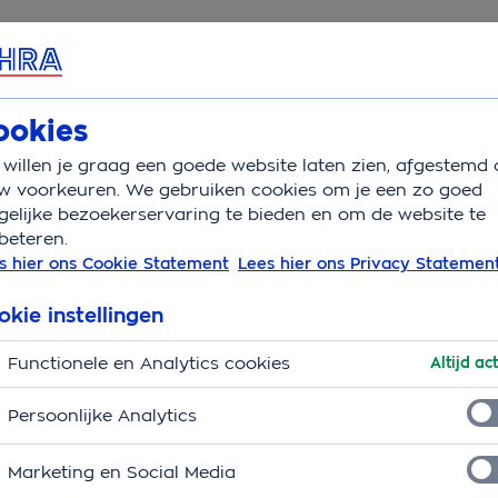
rvice & Contact
Overzicht
Wat is verzekerd
Schade
V
ookies
willen je graag een goede website laten zien, afgestemd 
ak
w voorkeuren. We gebruiken cookies om je een zo goed
elijke bezoekerservaring te bieden en om de website te
beteren.
g bij inbraak
s hier ons Cookie Statement
Lees hier ons Privacy Statemen
atuurlijk heel vervelend. Je bent je gevoel van
okie instellingen
kun je bij een
inbraak
terugvallen op onze
Functionele en Analytics cookies
Altijd act
Persoonlijke Analytics
 inboedelverzekering?
Marketing en Social Media
ring
ben je verzekerd als er bij jou ingebroken wordt.