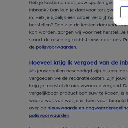
Heb je kosten omdat jouw spullen gestolen o
inbraak? Dan kun je daarvoor terugvallen o
in. Heb je tijdelijk een ander verblijf nod
herstellen? Dan zijn de kosten daarvoor ook
kan worden, zorgen wij voor het herstel. Je 
stuurt de rekening rechtstreeks naar ons. P
de
polisvoorwaarden
.
Hoeveel krijg ik vergoed van de in
Als jouw spullen beschadigd zijn bij een inbr
vergoeden we de reparatiekosten. Zijn jouw s
krijg je meestal de nieuwwaarde vergoed. Da
vergelijkbaar product opnieuw te kopen. Is
waard was van wat je er toen voor betaald 
over de
nieuwwaarde en dagwaarderegelin
polisvoorwaarden
.