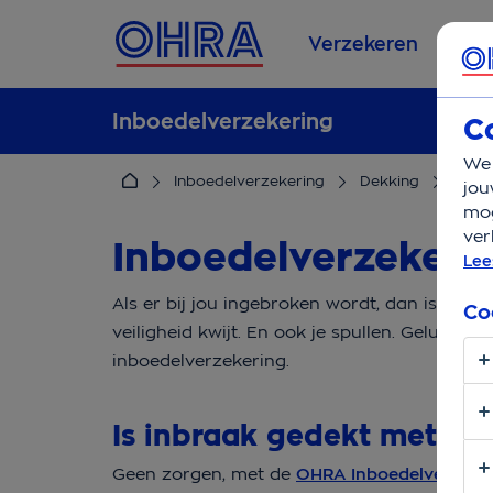
Verzekeren
Se
Inboedelverzekering
C
We 
Inboedelverzekering
Dekking
Inbra
jou
mog
ver
Inboedelverzekerin
Lee
Als er bij jou ingebroken wordt, dan is dat n
Co
veiligheid kwijt. En ook je spullen. Gelukkig 
inboedelverzekering
.
Is inbraak gedekt met de
Geen zorgen, met de
OHRA Inboedelverzeke