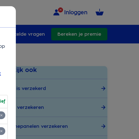
Inloggen
eelgestelde vragen
Bereken je premie
op
Bekijk ook
t
Wat is verzekerd
ief
Tuin verzekeren
Zonnepanelen verzekeren