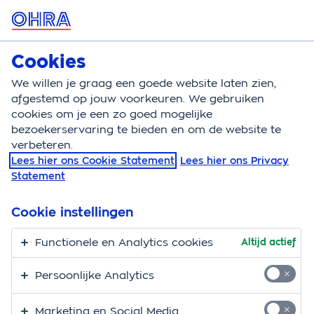
MENU
Cookies
Huisdierenverzekering
Bereken
We willen je graag een goede website laten zien,
afgestemd op jouw voorkeuren. We gebruiken
Huisdierenverzekering
Vergoedingen
Acupunctu
cookies om je een zo goed mogelijke
bezoekerservaring te bieden en om de website te
Vergoeding voor
verbeteren.
Lees hier ons Cookie Statement
Lees hier ons Privacy
acupunctuur bij je
Statement
huisdier
Cookie instellingen
Heeft je huisdier last van klachten zoals jeuk en pijn,
Functionele en Analytics cookies
Altijd actief
dan kan acupunctuur helpen. Bijvoorbeeld als je
huisdier klachten als hernia, artrose of een
Persoonlijke Analytics
huidaandoening heeft.
Marketing en Social Media