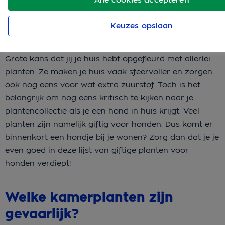
Keuzes opslaan
Grote kans dat jij je huis hebt opgefleurd met allerlei
planten. Ze maken je huis vaak sfeervoller en zorgen
ook nog eens voor wat extra zuurstof. Toch is het
belangrijk om nog eens kritisch te kijken naar je
plantencollectie als je een hond in huis krijgt. Veel
planten zijn namelijk giftig voor honden. Dus komt er
binnenkort een hondje bij je wonen? Zorg dan dat je je
even goed in deze lijst van giftige planten voor
honden verdiept!
Welke kamerplanten zijn
gevaarlijk?