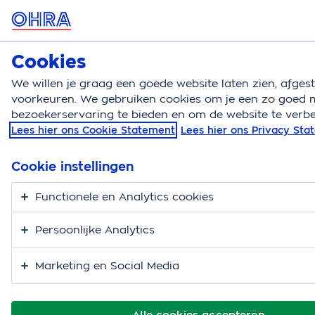
MENU
Cookies
Hondenverzekering
Bereken
We willen je graag een goede website laten zien, afge
voorkeuren. We gebruiken cookies om je een zo goed m
Hondenverzekering
Verzorging en gezondheid
G
bezoekerservaring te bieden en om de website te verbe
Lees hier ons Cookie Statement
Lees hier ons Privacy St
Giftige planten voor
honden. Dit zijn de
Cookie instellingen
boosdoeners.
Functionele en Analytics cookies
Persoonlijke Analytics
Marketing en Social Media
Alle cookies accepteren