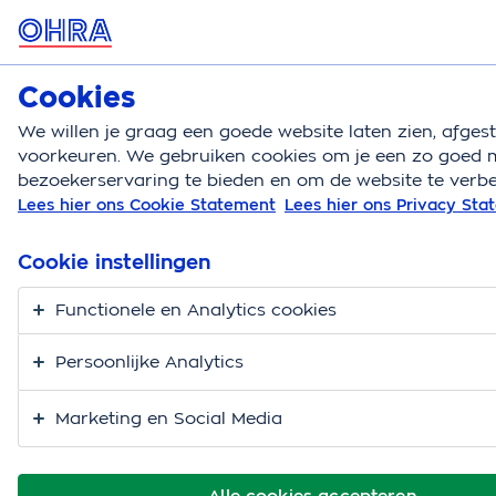
MENU
Cookies
Hondenverzekering
Bereken
We willen je graag een goede website laten zien, afge
voorkeuren. We gebruiken cookies om je een zo goed m
Hondenverzekering
Hondenrassen
Mopshond
bezoekerservaring te bieden en om de website te verbe
Lees hier ons Cookie Statement
Lees hier ons Privacy St
Mopshond kopen
Cookie instellingen
Functionele en Analytics cookies
Persoonlijke Analytics
Marketing en Social Media
Alle cookies accepteren