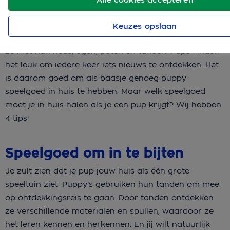
Keuzes opslaan
Puppy’s ontdekken spelenderwijs de wereld. Dat doen
ze met hun neus, ogen, poten en tanden. Pups vinden
het leuk om iedere keer iets nieuws te ontdekken. Het
is daarom goed om als baasje genoeg puppy
speelgoed in huis te hebben. Maar welk speelgoed
moet je in huis halen als je een pup krijgt? Wij hebben
4 tips!
Speelgoed om in te bijten
Je zult zien dat je pup jouw huis als één grote
speeltuin ziet. Puppy’s gebruiken hun tanden om mee
op ontdekkingsreis te gaan. Door tanden ontdekken
ze verschillende materialen en spullen, waardoor ze
het leren kennen en herkennen. En jij wilt natuurlijk