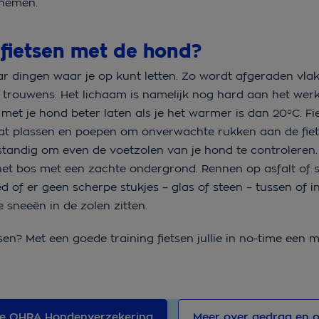
t nemen.
t fietsen met de hond?
paar dingen waar je op kunt letten. Zo wordt afgeraden vla
n trouwens. Het lichaam is namelijk nog hard aan het wer
met je hond beter laten als je het warmer is dan 20°C. Fie
aat plassen en poepen om onverwachte rukken aan de fiet
rstandig om even de voetzolen van je hond te controleren.
n het bos met een zachte ondergrond. Rennen op asfalt of st
f er geen scherpe stukjes – glas of steen – tussen of i
 sneeën in de zolen zitten.
sen? Met een goede training fietsen jullie in no-time een 
e OHRA Hondenverzekering
Meer over gedrag en 