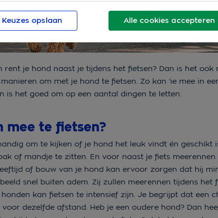
Keuzes opslaan
Alle cookies accepteren
n rent je hond naast je tijdens het fietsen? Dan is het ook
de manieren om met je hond te fietsen. Zo kan ‘ie mee in e
n is het goed om op een aantal dingen te letten.
m mee te fietsen?
andig om te kijken of je hond het leuk vindt én geschikt is
bak of mandje te zitten. En voor naast je fiets meerennen 
leeftijd of bouw van je hond kan ervoor zorgen dat hij mi
beeld snel buiten adem. Zij zullen meerennen tijdens het 
honden kan fietsen te intensief zijn. Je begrijpt dat een 
voor dezelfde afstand. Heb je een oudere hond? Dan heef