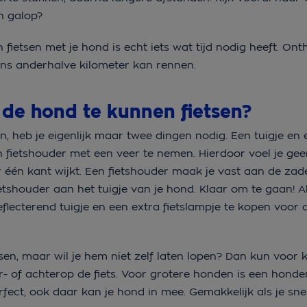
in galop?
en fietsen met je hond is echt iets wat tijd nodig heeft. O
ens anderhalve kilometer kan rennen.
de hond te kunnen fietsen?
en, heb je eigenlijk maar twee dingen nodig. Een tuigje en
n fietshouder met een veer te nemen. Hierdoor voel je gee
ar één kant wijkt. Een fietshouder maak je vast aan de zad
fietshouder aan het tuigje van je hond. Klaar om te gaan! Al
eflecterend tuigje en een extra fietslampje te kopen voor o
sen, maar wil je hem niet zelf laten lopen? Dan kun voor k
of achterop de fiets. Voor grotere honden is een honde
Perfect, ook daar kan je hond in mee. Gemakkelijk als je sn