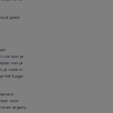
nthoud goed
 een
n ruk aan je
elpen van je
s je vaak in
p het tuigje
leinere
nkar voor
el even ergens