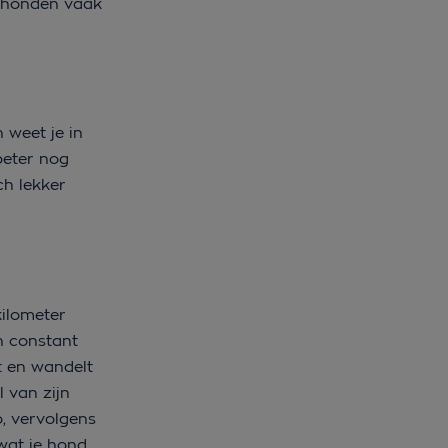
e honden vaak
 weet je in
beter nog
ch lekker
kilometer
n constant
nt en wandelt
l van zijn
o, vervolgens
wat je hond