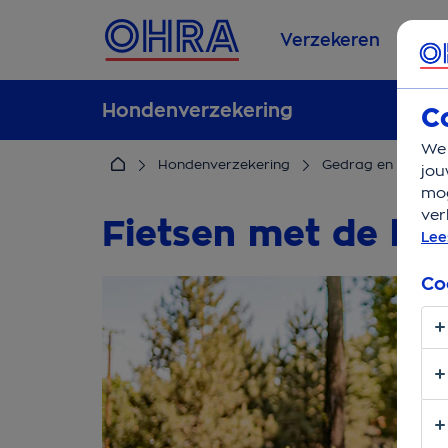
Verzekeren
Se
Hondenverzekering
C
We 
Hondenverzekering
Gedrag en opvoed
jou
mog
ver
Fietsen met de ho
Lee
Co