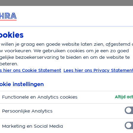
rvice & Contact
Overzicht
Wat is verzekerd
Aandoeni
ookies
willen je graag een goede website laten zien, afgestemd 
ing
Fietsen met de hond
w voorkeuren. We gebruiken cookies om je een zo goed
elijke bezoekerservaring te bieden en om de website te
beteren.
nd? Zo doe je dat!
s hier ons Cookie Statement
Lees hier ons Privacy Statemen
okie instellingen
Functionele en Analytics cookies
Altijd act
Persoonlijke Analytics
Marketing en Social Media