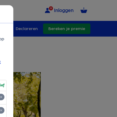
Inloggen
ngen
Declareren
Bereken je premie
op
t
ief