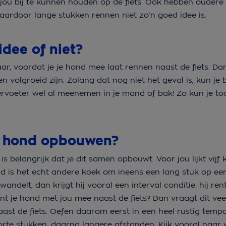
 jou bij te kunnen houden op de fiets. Ook hebben ouder
waardoor lange stukken rennen niet zo’n goed idee is.
idee of niet?
r, voordat je je hond mee laat rennen naast de fiets. Dan
n volgroeid zijn. Zolang dat nog niet het geval is, kun je 
ervoeter wel al meenemen in je mand of bak! Zo kun je to
de hond opbouwen?
s belangrijk dat je dit samen opbouwt. Voor jou lijkt vijf 
ond is het echt andere koek om ineens een lang stuk op ee
andelt, dan krijgt hij vooral een interval conditie; hij re
ent je hond met jou mee naast de fiets? Dan vraagt dit vee
aast de fiets. Oefen daarom eerst in een heel rustig temp
orte stukken, daarna langere afstanden. Kijk vooral naar 