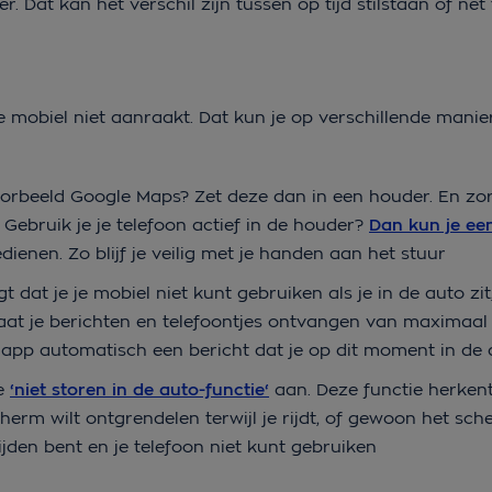
r. Dat kan het verschil zijn tussen op tijd stilstaan of net 
je mobiel niet aanraakt. Dat kun je op verschillende mani
voorbeeld Google Maps? Zet deze dan in een houder. En zor
 Gebruik je je telefoon actief in de houder?
Dan kun je een
enen. Zo blijf je veilig met je handen aan het stuur
 dat je je mobiel niet kunt gebruiken als je in de auto zit
laat je berichten en telefoontjes ontvangen van maximaa
app automatisch een bericht dat je op dit moment in de a
de
‘niet storen in de auto-functie‘
aan. Deze functie herken
cherm wilt ontgrendelen terwijl je rijdt, of gewoon het sch
ijden bent en je telefoon niet kunt gebruiken