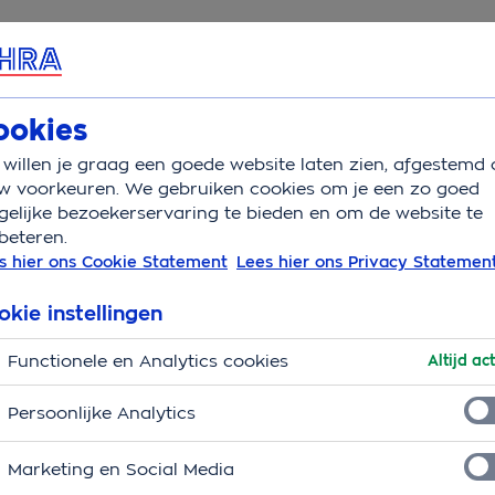
rvice & Contact
Overzicht
Wat is verzekerd
Auto
ookies
willen je graag een goede website laten zien, afgestemd 
el auto
w voorkeuren. We gebruiken cookies om je een zo goed
elijke bezoekerservaring te bieden en om de website te
beteren.
niet in het verkeer
s hier ons Cookie Statement
Lees hier ons Privacy Statemen
okie instellingen
Functionele en Analytics cookies
Altijd act
Persoonlijke Analytics
Marketing en Social Media