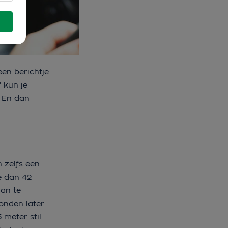
een berichtje
 kun je
? En dan
n zelfs een
je dan 42
dan te
conden later
 meter stil