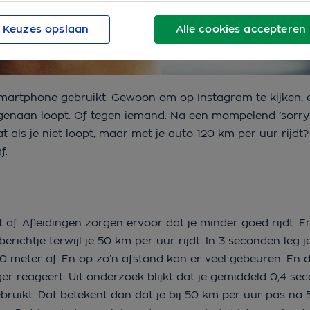
Keuzes opslaan
Alle cookies accepteren
 smartphone gebruikt. Gewoon om op Instagram te kijken, 
tegenaan loopt. Of tegen iemand. Na een mompelend ‘sorry’
als je niet loopt, maar met je auto 120 km per uur rijdt
f.
idt af. Afleidingen zorgen ervoor dat je minder goed rijdt. E
berichtje terwijl je 50 km per uur rijdt. In 3 seconden leg 
 100 meter af. En op zo’n afstand kan er veel gebeuren. En 
er reageert. Uit onderzoek blijkt dat je gemiddeld 0,4 se
uikt. Dat betekent dan dat je bij 50 km per uur pas na 5