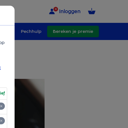
Inloggen
schade
Pechhulp
Bereken je premie
op
t
ief