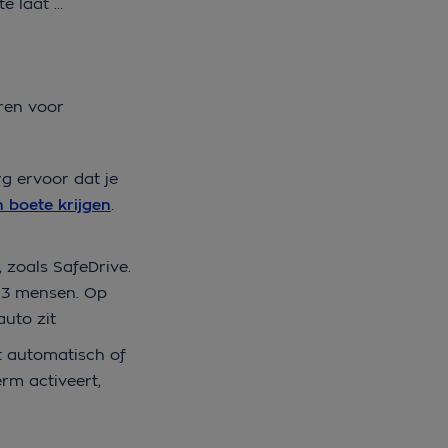
te laat …
eren voor
g ervoor dat je
 boete krijgen
.
, zoals SafeDrive.
l 3 mensen. Op
uto zit
t automatisch of
erm activeert,