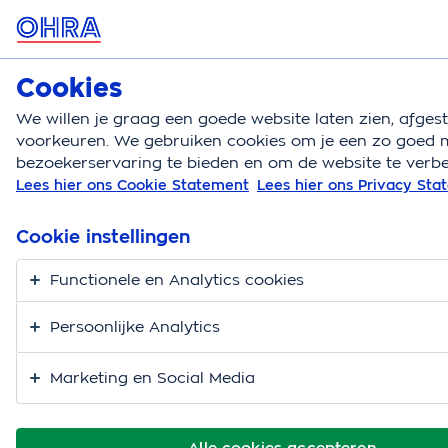
MENU
Cookies
Autoverzekering
Bereken
We willen je graag een goede website laten zien, afge
voorkeuren. We gebruiken cookies om je een zo goed m
Autoverzekering
Met de auto op vakantie
Alles 
bezoekerservaring te bieden en om de website te verbe
Lees hier ons Cookie Statement
Lees hier ons Privacy St
Alles over tolwegen
Cookie instellingen
Functionele en Analytics cookies
Persoonlijke Analytics
Marketing en Social Media
Alle cookies accepteren