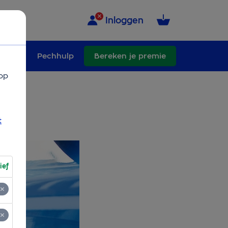
Inloggen
schade
Pechhulp
Bereken je premie
op
t
ief