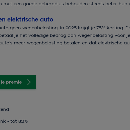
llen met een goede actieradius behouden steeds beter hun
n elektrische auto
uto geen wegenbelasting. In 2025 krijgt je 75% korting. D
taal je het volledige bedrag aan wegenbelasting voor je
uto’s meer wegenbelasting betalen en dat elektrische aut
 je premie
kend
ink - tot 82%