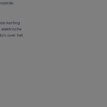
 waarde.
eze korting
 elektrische
o’s over het