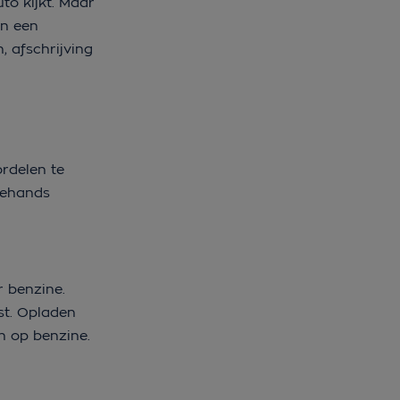
uto kijkt. Maar
an een
, afschrijving
ordelen te
dehands
r benzine.
st. Opladen
en op benzine.