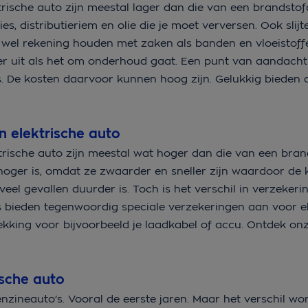
rische auto zijn meestal lager dan die van een brandstof
es, distributieriem en olie die je moet verversen. Ook slijt
 wel rekening houden met zaken als banden en vloeistoff
iger uit als het om onderhoud gaat. Een punt van aandacht 
s. De kosten daarvoor kunnen hoog zijn. Gelukkig bieden
n elektrische auto
trische auto zijn meestal wat hoger dan die van een bran
ger is, omdat ze zwaarder en sneller zijn waardoor de 
eel gevallen duurder is. Toch is het verschil in verzeker
s bieden tegenwoordig speciale verzekeringen aan voor e
kking voor bijvoorbeeld je laadkabel of accu. Ontdek on
ische auto
enzineauto’s. Vooral de eerste jaren. Maar het verschil wo