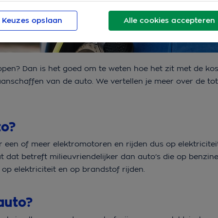
Keuzes opslaan
Alle cookies accepteren
open? Dan is het goed om te weten hoe het zit met de
kos
anschaffen van de auto. We vertellen je meer over de tot
to?
een of meer elektromotoren en rijden dus op elektriciteit
t dat betreft milieuvriendelijker dan auto’s die op benzine
 op elektriciteit en op brandstof rijden.
 auto?