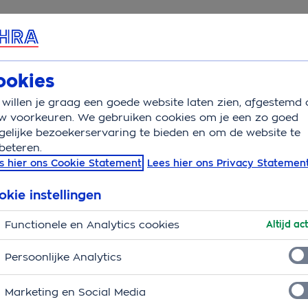
rvice & Contact
Overzicht
Wat is verzekerd
Auto
ookies
willen je graag een goede website laten zien, afgestemd 
men
Kosten elektrische auto
w voorkeuren. We gebruiken cookies om je een zo goed
elijke bezoekerservaring te bieden en om de website te
beteren.
 auto
s hier ons Cookie Statement
Lees hier ons Privacy Statemen
okie instellingen
Functionele en Analytics cookies
Altijd act
Persoonlijke Analytics
Marketing en Social Media