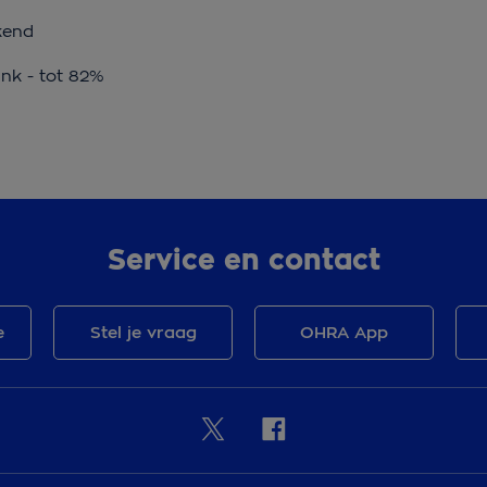
kend
ink - tot 82%
Service en contact
e
Stel je vraag
OHRA App