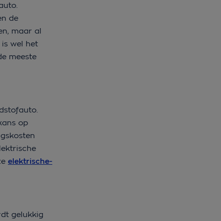
auto.
en de
en, maar al
is wel het
 de meeste
dstofauto.
kans op
ingskosten
lektrische
ze
elektrische-
rdt gelukkig