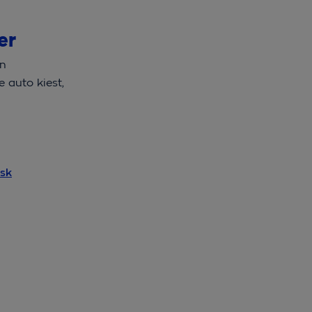
er
en
 auto kiest,
isk