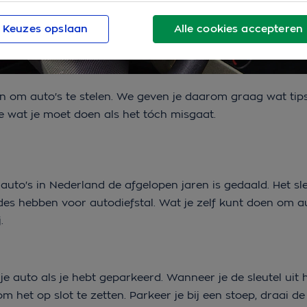
Keuzes opslaan
Alle cookies accepteren
 om auto's te stelen. We geven je daarom graag wat tip
je wat je moet doen als het tóch misgaat.
 auto's in Nederland de afgelopen jaren is gedaald. Het s
s hebben voor autodiefstal. Wat je zelf kunt doen om au
.
je auto als je hebt geparkeerd. Wanneer je de sleutel uit 
om het op slot te zetten. Parkeer je bij een stoep, draai de