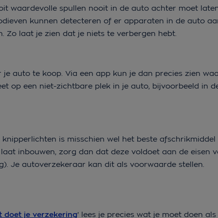
ooit waardevolle spullen nooit in de auto achter moet laten
utodieven kunnen detecteren of er apparaten in de auto aa
 Zo laat je zien dat je niets te verbergen hebt.
 je auto te koop. Via een app kun je dan precies zien waa
et op een niet-zichtbare plek in je auto, bijvoorbeeld in d
nipperlichten is misschien wel het beste afschrikmiddel
m laat inbouwen, zorg dan dat deze voldoet aan de eisen 
ing). Je autoverzekeraar kan dit als voorwaarde stellen.
t doet je verzekering
' lees je precies wat je moet doen als 