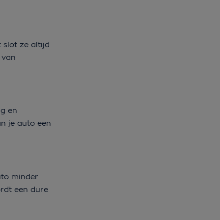
lot ze altijd
n van
ng en
n je auto een
uto minder
ordt een dure