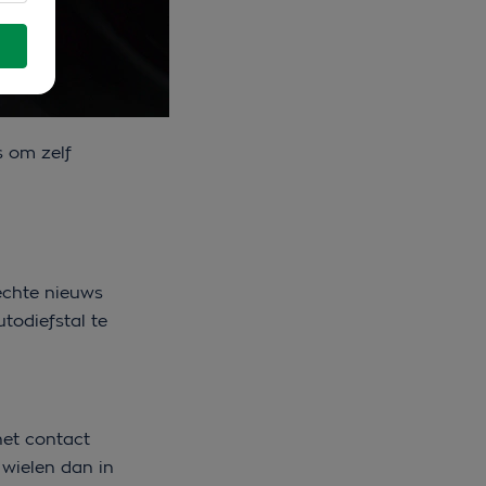
s om zelf
lechte nieuws
todiefstal te
het contact
 wielen dan in