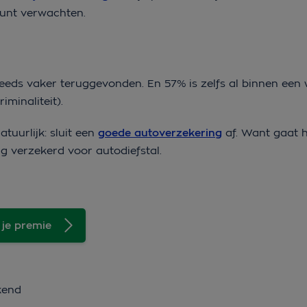
kunt verwachten.
steeds vaker teruggevonden. En 57% is zelfs al binnen een
iminaliteit).
atuurlijk: sluit een
goede autoverzekering
af. Want gaat h
g verzekerd voor autodiefstal.
 je premie
kend