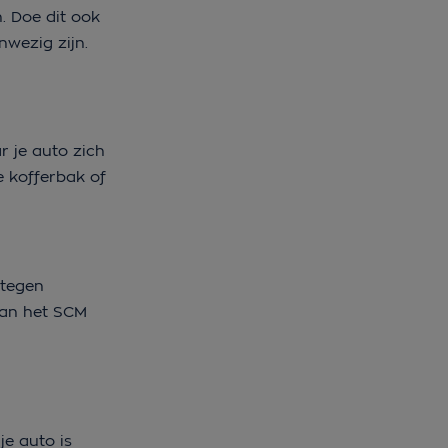
. Doe dit ook
nwezig zijn.
r je auto zich
e kofferbak of
 tegen
van het SCM
je auto is