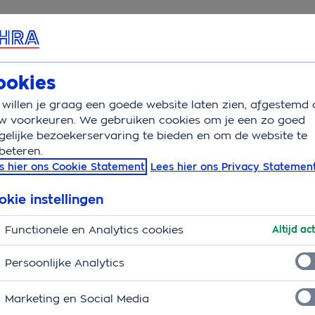
rvice & Contact
Overzicht
Wat is verzekerd
Auto
ookies
willen je graag een goede website laten zien, afgestemd 
men
Autodiefstal voorkomen
w voorkeuren. We gebruiken cookies om je een zo goed
elijke bezoekerservaring te bieden en om de website te
beteren.
omen. Dit kun je zelf do
s hier ons Cookie Statement
Lees hier ons Privacy Statemen
okie instellingen
Functionele en Analytics cookies
Altijd act
Persoonlijke Analytics
Marketing en Social Media