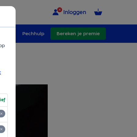
Inloggen
schade
Pechhulp
Bereken je premie
op
en.
t
ief