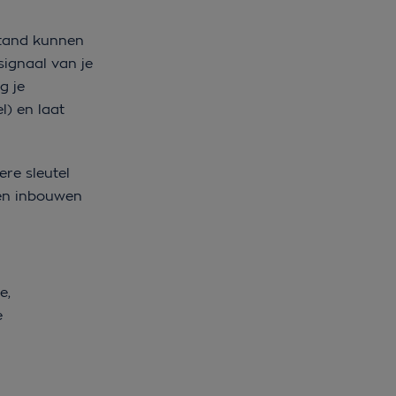
stand kunnen
signaal van je
g je
l) en laat
ere sleutel
ten inbouwen
e,
e