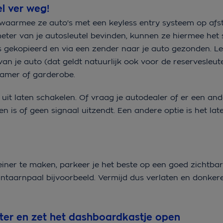
el ver weg!
waarmee ze auto's met een keyless entry systeem op af
meter van je autosleutel bevinden, kunnen ze hiermee het 
s gekopieerd en via een zender naar je auto gezonden. Le
an je auto (dat geldt natuurlijk ook voor de reservesleute
dkamer of garderobe.
 uit laten schakelen. Of vraag je autodealer of er een and
en is of geen signaal uitzendt. Een andere optie is het la
einer te maken, parkeer je het beste op een goed zichtbar
antaarnpaal bijvoorbeeld. Vermijd dus verlaten en donker
ter en zet het dashboardkastje open