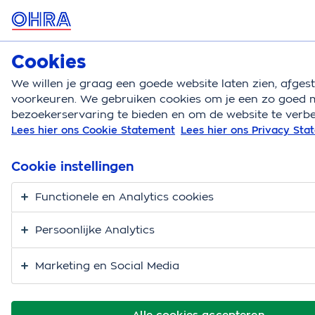
MENU
Cookies
Zorgverzekering
Bereken
We willen je graag een goede website laten zien, afge
voorkeuren. We gebruiken cookies om je een zo goed m
Zorgverzekering
Pakketwijzer uitleg
bezoekerservaring te bieden en om de website te verbe
Lees hier ons Cookie Statement
Lees hier ons Privacy St
Pakketwijzer: uitleg,
hoe werkt het?
Cookie instellingen
Functionele en Analytics cookies
Als het om je zorgverzekering gaat, wil je natuurlijk
een zorgpakket dat bij jouw persoonlijke situatie en
Persoonlijke Analytics
zorgbehoefte past. Maar dat kan soms lastiger zijn
dan je denkt. Wij vinden het belangrijk dat jouw OHRA
Marketing en Social Media
Zorgverzekering goed aansluit bij jouw wensen. Daar
helpen we je natuurlijk graag mee.
Alle cookies accepteren