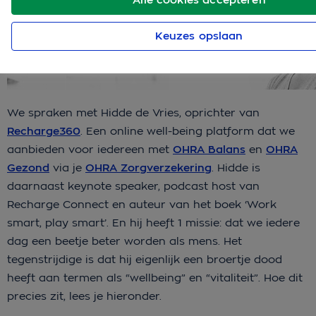
Keuzes opslaan
We spraken met Hidde de Vries, oprichter van
Recharge360
. Een online well-being platform dat we
aanbieden voor iedereen met
OHRA Balans
en
OHRA
Gezond
via je
OHRA Zorgverzekering
. Hidde is
daarnaast keynote speaker, podcast host van
Recharge Connect en auteur van het boek ‘Work
smart, play smart’. En hij heeft 1 missie: dat we iedere
dag een beetje beter worden als mens. Het
tegenstrijdige is dat hij eigenlijk een broertje dood
heeft aan termen als “wellbeing” en “vitaliteit”. Hoe dit
precies zit, lees je hieronder.