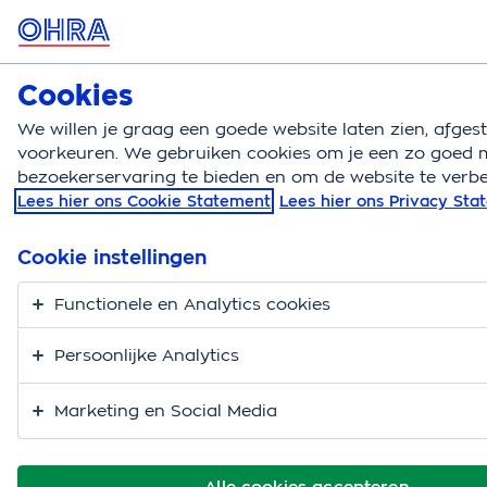
MENU
Cookies
Zorgverzekering
Bereken
We willen je graag een goede website laten zien, afge
voorkeuren. We gebruiken cookies om je een zo goed m
Zorgverzekering
Blog
Interview hidde de vries
bezoekerservaring te bieden en om de website te verbe
Lees hier ons Cookie Statement
Lees hier ons Privacy St
Recharge360-
oprichter Hidde de
Cookie instellingen
Vries: minder
Functionele en Analytics cookies
werkdruk in 5 dagen
Persoonlijke Analytics
Marketing en Social Media
Alle cookies accepteren