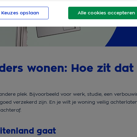
Keuzes opslaan
Alle cookies accepteren
nders wonen: Hoe zit dat
ndere plek. Bijvoorbeeld voor werk, studie, een verbouwi
 goed verzekerd zijn. En je wilt je woning veilig achterlate
 achteraf.
buitenland gaat