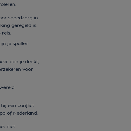
roleren.
oor spoedzorg in
king geregeld is.
 reis.
ijn je spullen
meer dan je denkt,
verzekeren voor
 wereld
bij een conflict
ropa of Nederland.
et niet