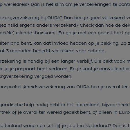
op wereldreis? Dan is het slim om je verzekeringen te cont
de zorgverzekering bij OHRA? Dan ben je goed verzekerd v
en gezinslid ergens anders verzekerd? Check dan hoe de dek
ciële) ellende thuiskomt. En ga je met een gerust hart op
buitenland bent, kan dat invloed hebben op je dekking. Zo z
tot 3 maanden beperkt verzekerd voor schade.
zekering is handig bij een langer verblijf. Die dekt vaak 
r je je paspoort bent verloren. En je kunt je aanvullend 
zorgverzekering vergoed worden.
aansprakelijkheidsverzekering van OHRA ben je overal ter
e juridische hulp nodig hebt in het buitenland, bijvoorbeeld 
trek of je overal ter wereld gedekt bent, of alleen in Eu
buitenland wonen en schrijf je je uit in Nederland? Dan is h