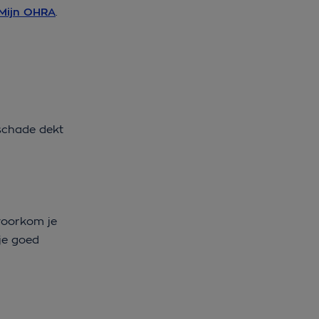
Mijn OHRA
.
 schade dekt
 voorkom je
 je goed