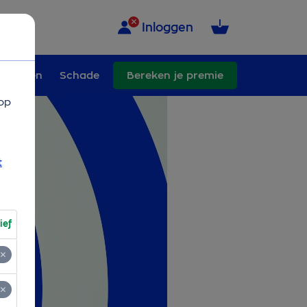
Inloggen
erhuizen
Schade
Bereken je premie
op
t
ief