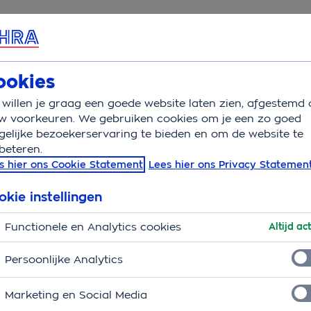
rvice & Contact
Overzicht
Wat is verzekerd
V
ookies
willen je graag een goede website laten zien, afgestemd 
 ergens anders wonen hoe zit dat met je verzekeringen
w voorkeuren. We gebruiken cookies om je een zo goed
elijke bezoekerservaring te bieden en om de website te
beteren.
s hier ons Cookie Statement
Lees hier ons Privacy Statemen
okie instellingen
Functionele en Analytics cookies
Altijd act
Persoonlijke Analytics
Marketing en Social Media