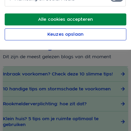
In onze blogs vind je handige tips, checklists,
achtergrondinformatie en inspiratie voor jou en je
Alle cookies accepteren
woning.
Keuzes opslaan
Actuele blogs
Dit zijn de meest gelezen blogs van dit moment
Inbraak voorkomen? Check deze 10 slimme tips!
10 handige tips om stormschade te voorkomen
Rookmelderverplichting: hoe zit dat?
Klein huis? 5 tips om je ruimte optimaal te
gebruiken