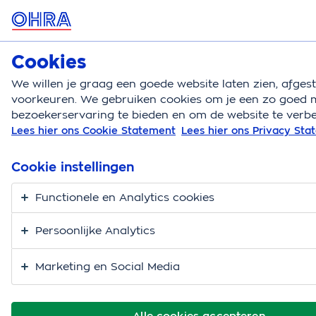
MENU
Cookies
Woonverzekeringen
Bereken
We willen je graag een goede website laten zien, afge
voorkeuren. We gebruiken cookies om je een zo goed m
Woonverzekeringen
Blog
Ongelukje dansen festi
bezoekerservaring te bieden en om de website te verbe
Lees hier ons Cookie Statement
Lees hier ons Privacy St
Een ongeluk zit in een
klein hoekje.
Cookie instellingen
Functionele en Analytics cookies
Persoonlijke Analytics
Marketing en Social Media
Alle cookies accepteren