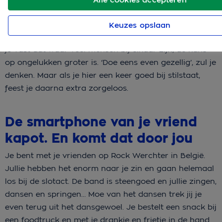
Keuzes opslaan
Ben jij een doorgewinterde festivalganger? Dan weet
je vast dat waar veel mensen bij elkaar zijn, de kans
op ongelukken groter is. ‘Doe eens even gezellig’, zul je
denken. Maar als je hier een keer goed bij stilstaat,
feest je daarna extra zorgeloos.
De smartphone van je vriend
kapot. En komt dat door jou
Je bent met je vrienden op Rock Werchter in België.
Jullie hebben het enorm naar je zin en gaan helemaal
los bij de slotact. De band is steengoed en jullie zingen,
dansen en springen… Moe van het dansen trek jij je
even terug uit het dansgewoel. Je bestelt een snack bij
een foodtruck en met je drankje en frietje in de hand