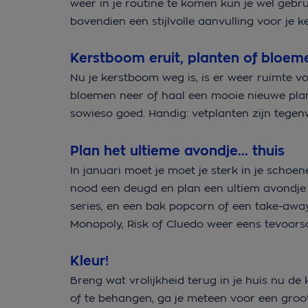
weer in je routine te komen kun je wel gebr
bovendien een stijlvolle aanvulling voor je k
Kerstboom eruit, planten of bloeme
Nu je kerstboom weg is, is er weer ruimte vo
bloemen neer of haal een mooie nieuwe plant i
sowieso goed. Handig: vetplanten zijn tegen
Plan het ultieme avondje... thuis
In januari moet je moet je sterk in je schoe
nood een deugd en plan een ultiem avondje t
series, en een bak popcorn of een take-away
Monopoly, Risk of Cluedo weer eens tevoorsc
Kleur!
Breng wat vrolijkheid terug in je huis nu de
of te behangen, ga je meteen voor een groot