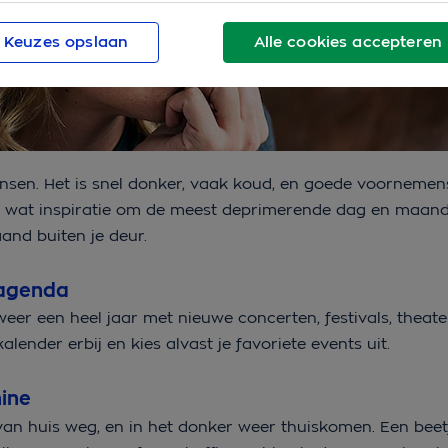
Keuzes opslaan
Alle cookies accepteren
ensen. Het is snel donker, vaak koud, en goede voornemens
 wat inspiratie om de meest deprimerende dag en maand
and buiten je deur.
e agenda
eer een heel jaar met nieuwe concerten, festivals, theat
lender erbij en kies alvast je favoriete events uit.
hine
van huis weg, en in het donker weer thuiskomen. Een bee