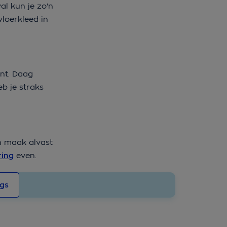
al kun je zo'n
loerkleed in
ent. Daag
eb je straks
en maak alvast
ring
even.
ogs