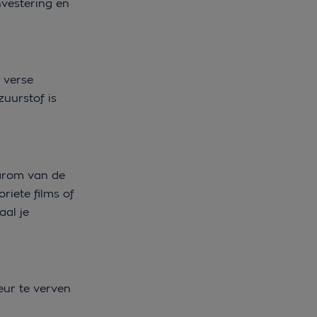
nvestering en
t verse
zuurstof is
aarom van de
riete films of
aal je
eur te verven