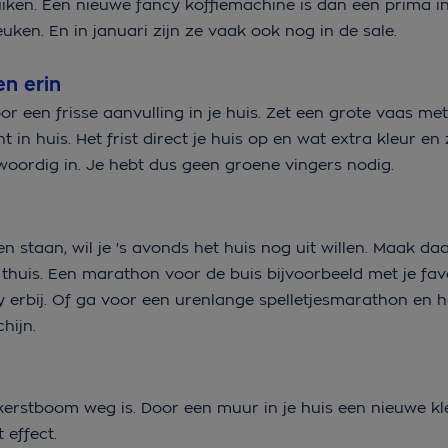
uiken. Een nieuwe fancy koffiemachine is dan een prima i
euken. En in januari zijn ze vaak ook nog in de sale.
n erin
or een frisse aanvulling in je huis. Zet een grote vaas me
n huis. Het frist direct je huis op en wat extra kleur en 
woordig in. Je hebt dus geen groene vingers nodig.
nen staan, wil je 's avonds het huis nog uit willen. Maak d
huis. Een marathon voor de buis bijvoorbeeld met je favo
 erbij. Of ga voor een urenlange spelletjesmarathon en h
hijn.
 kerstboom weg is. Door een muur in je huis een nieuwe kl
 effect.