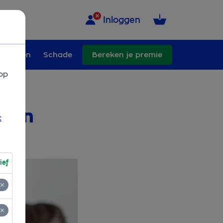
Inloggen
erhuizen
Schade
Bereken je premie
op
iten
t
ief