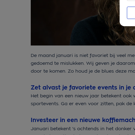
De maand januari is niet favoriet bij veel m
gedoemd te mislukken. Wij geven je daarom
door te komen. Zo houd je de blues deze ma
Zet alvast je favoriete events in j
Het begin van een nieuw jaar betekent ook w
sportevents. Ga er even voor zitten, pak de ka
Investeer in een nieuwe koffiemac
Januari betekent 's ochtends in het donker 