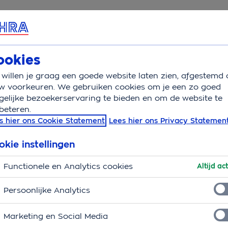
rvice & Contact
Overzicht
Wat is verzekerd
V
ookies
willen je graag een goede website laten zien, afgestemd 
en blue monday
w voorkeuren. We gebruiken cookies om je een zo goed
elijke bezoekerservaring te bieden en om de website te
beteren.
onday. Houd de blues bu
s hier ons Cookie Statement
Lees hier ons Privacy Statemen
okie instellingen
Functionele en Analytics cookies
Altijd act
Persoonlijke Analytics
Marketing en Social Media