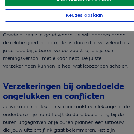
Keuzes opslaan
Goede buren zijn goud waard. Je wilt daarom graag
de relatie goed houden. Het is dan extra vervelend als
je schade bij je buren veroorzaakt, of als je een
meningsverschil met elkaar hebt. De juiste
verzekeringen kunnen je heel wat kopzorgen schelen.
Verzekeringen bij onbedoelde
ongelukken en conflicten
Je wasmachine lekt en veroorzaakt een lekkage bij de
onderburen, je hond heeft de dure beplanting bij de
buren uitgegraven of je buren plannen een uitbouw
die jouw uitzicht flink gaat belemmeren. Het zijn