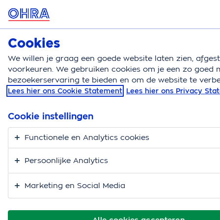
MENU
Cookies
Woonverzekeringen
Bereken
We willen je graag een goede website laten zien, afge
voorkeuren. We gebruiken cookies om je een zo goed m
Woonverzekeringen
Blog
Buren en verzekeringe
bezoekerservaring te bieden en om de website te verbe
Lees hier ons Cookie Statement
Lees hier ons Privacy St
Gedoe met de buren?
Deze verzekeringen
Cookie instellingen
helpen je.
Functionele en Analytics cookies
Persoonlijke Analytics
Marketing en Social Media
Alle cookies accepteren