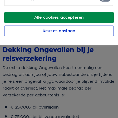
Bereken je premie
Alle cookies accepteren
Ontdek meer over de reisverzekering
Keuzes opslaan
Dekking Ongevallen bij je
reisverzekering
De extra dekking Ongevallen keert eenmalig een
bedrag uit aan jou of jouw nabestaande als je tijdens
je reis een ongeval krijgt, waardoor je blijvend invalide
raakt of overlijdt. Het maximale bedrag per
verzekerde per gebeurtenis is:
€ 25.000,- bij overlijden
€ 75.000,- bij blijvende invaliditeit