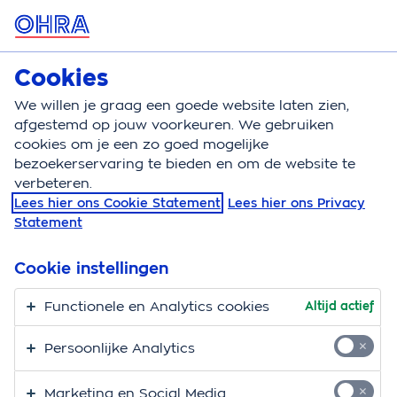
MENU
Cookies
Reisverzekering
Bereken
We willen je graag een goede website laten zien,
afgestemd op jouw voorkeuren. We gebruiken
Reisverzekering
Dekking
Ongeval
cookies om je een zo goed mogelijke
bezoekerservaring te bieden en om de website te
Reisverzekering voor
verbeteren.
Lees hier ons Cookie Statement
Lees hier ons Privacy
ongevallen
Statement
Je wilt er niet aan denken, maar ook op vakantie kan
Cookie instellingen
het gebeuren dat jij of je reisgenoot een ernstig
ongeluk krijgt, waardoor je overlijdt of blijvend
Functionele en Analytics cookies
Altijd actief
invalide raakt. Als je de extra dekking Ongevallen
Persoonlijke Analytics
afsluit bij je reisverzekering krijg je in zo’n geval een
vergoeding.
Marketing en Social Media