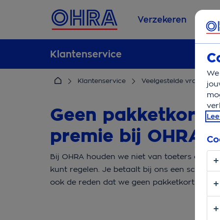
Verzekeren
Se
Klantenservice
C
We 
Klantenservice
Veelgestelde vragen
jou
mog
ver
Geen pakketkortin
Lee
premie bij OHRA
Co
Bij OHRA houden we niet van toeters en bell
kunt regelen. Je betaalt bij ons een scherpe
ook de reden dat we geen pakketkorting aa