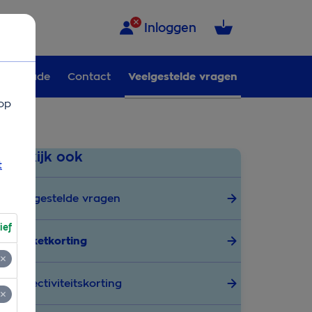
Inloggen
Schade
Contact
Veelgestelde vragen
op
Bekijk ook
t
Veelgestelde vragen
ief
Pakketkorting
Collectiviteitskorting