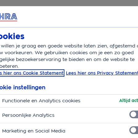
rvice & Contact
Overzicht
Wijzigen
ookies
willen je graag een goede website laten zien, afgestemd 
Pakketkorting
w voorkeuren. We gebruiken cookies om je een zo goed
elijke bezoekerservaring te bieden en om de website te
beteren.
g, wel een scherpe
s hier ons Cookie Statement
Lees hier ons Privacy Statemen
okie instellingen
en. Verzekeren moet eenvoudig zijn, zodat je het zelf
Functionele en Analytics cookies
Altijd act
 premie, hoeveel verzekeringen je ook hebt. Dat is
nbieden.
Persoonlijke Analytics
Marketing en Social Media