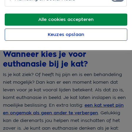
precies?
Euthanasie betekent dat de dierenarts je kat op een
Alle cookies accepteren
rustige manier laat overlijden. Bijvoorbeeld omdat je
kat veel pijn heeft of erg ziek is.
Keuzes opslaan
Wanneer kies je voor
euthanasie bij je kat?
Is je kat ziek? Of heeft hij pijn en is een behandeling
niet mogelijk? Dan kan er een moment komen dat
leven voor je kat vooral lijden betekent. Als dat zo is,
komt euthanasie in beeld. Je kat laten inslapen is een
moeilijke beslissing. En extra lastig:
een kat weet pijn
en ongemak als geen ander te verbergen
. Gelukkig
kan de dierenarts jou helpen met inschatten of het
zover is. Je kunt aan euthanasie denken als je kat: