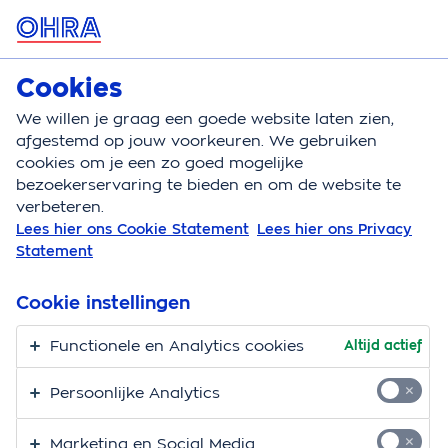
MENU
Cookies
Kattenverzekering
Bereken
We willen je graag een goede website laten zien,
afgestemd op jouw voorkeuren. We gebruiken
Kattenverzekering
Vergoedingen
Euthanasie
cookies om je een zo goed mogelijke
bezoekerservaring te bieden en om de website te
Euthanasie bij je kat
verbeteren.
Lees hier ons Cookie Statement
Lees hier ons Privacy
Euthanasie is een van de moeilijkste keuzes die je voor
Statement
je kat maakt. Je wilt natuurlijk geen afscheid nemen
van je vriendje. Maar je weet dat hij enorm lijdt en dat
Cookie instellingen
verdient hij ook niet. Euthanasie is dan soms het
Functionele en Analytics cookies
Altijd actief
meest liefdevolle wat je voor je kat kunt doen. Lees
meer over euthanasie, de kosten en de vergoedingen.
Persoonlijke Analytics
Wat is euthanasie bij je kat
Marketing en Social Media