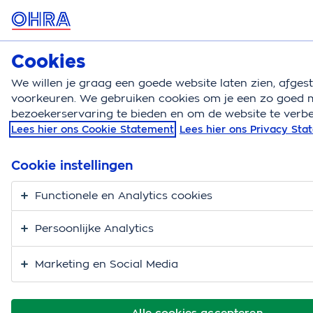
MENU
Cookies
Kattenverzekering
Bereken
We willen je graag een goede website laten zien, afge
voorkeuren. We gebruiken cookies om je een zo goed m
Kattenverzekering
Kosten kat
Steriliseren
bezoekerservaring te bieden en om de website te verbe
Lees hier ons Cookie Statement
Lees hier ons Privacy St
Steriliseren van je kat
Cookie instellingen
Functionele en Analytics cookies
Persoonlijke Analytics
Marketing en Social Media
Alle cookies accepteren