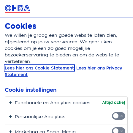
MENU
Cookies
Huisdierenverzekering
Bereken
We willen je graag een goede website laten zien,
afgestemd op jouw voorkeuren. We gebruiken
Huisdierenverzekering
Vergoedingen
Reis
cookies om je een zo goed mogelijke
bezoekerservaring te bieden en om de website te
Vergoeding medische
verbeteren.
Lees hier ons Cookie Statement
Lees hier ons Privacy
kosten voor je huisdier
Statement
tijdens een
Cookie instellingen
buitenlandse reis
Functionele en Analytics cookies
Altijd actief
Soms heeft je huisdier een dierenartsbehandeling
Persoonlijke Analytics
nodig tijdens je vakantie in het buitenland. Welke
vergoeding biedt OHRA voor de medisch
Marketing en Social Media