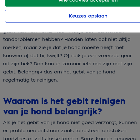
Keuzes opslaan
Veel mensen denken niet aan het reinigen van het
gebit van hun hond, maar wist je dat veel honden
tandproblemen hebben? Honden laten dat niet altijd
merken, maar zie je dat je hond moeite heeft met
kauwen of dat hij kwijlt? Of ruik je een vreemde geur
uit zijn bek? Dan kan er zomaar iets mis zijn met zijn
gebit. Belangrijk dus om het gebit van je hond
regelmatig te reinigen.
Waarom is het gebit reinigen
van je hond belangrijk?
Als je het gebit van je hond niet goed verzorgt, kunnen
er problemen ontstaan zoals tandsteen, ontstoken
tandvlees of zelfs losse tanden. Soms komen zenuwen