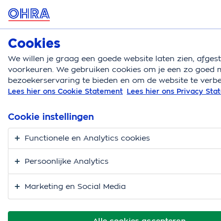
MENU
Cookies
Hondenverzekering
Bereken
We willen je graag een goede website laten zien, afge
voorkeuren. We gebruiken cookies om je een zo goed m
Hondenverzekering
Vergoedingen
Gebitsreinigin
bezoekerservaring te bieden en om de website te verbe
Lees hier ons Cookie Statement
Lees hier ons Privacy St
Gebitsreiniging bij je
hond
Cookie instellingen
Functionele en Analytics cookies
Persoonlijke Analytics
Marketing en Social Media
Alle cookies accepteren