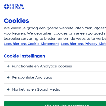
MENU
Cookies
Hondenverzekering
Bereken
We willen je graag een goede website laten zien, afge
voorkeuren. We gebruiken cookies om je een zo goed m
Hondenverzekering
Gedrag en opvoeding
Puppy
bezoekerservaring te bieden en om de website te verbe
Lees hier ons Cookie Statement
Lees hier ons Privacy St
Je puppy opvoeden.
De tips en tricks.
Cookie instellingen
Functionele en Analytics cookies
Persoonlijke Analytics
Marketing en Social Media
Alle cookies accepteren