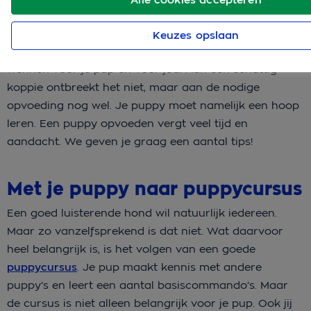
Keuzes opslaan
Eindelijk woont je puppy bij jou in huis! Dat is even
wennen voor je pup én voor jou. Aan een schattig
koppie ontbreekt het niet, maar aan de nodige
opvoeding nog wel. Je puppy moet namelijk een hoop
leren. Een puppy opvoeden vergt veel tijd en
aandacht. We geven je graag een aantal tips!
Met je puppy naar puppycursus
Een goed luisterende hond wil natuurlijk iedereen.
Maar zo vanzelfsprekend is dat niet. Wat daarvoor
heel belangrijk is, is het volgen van een goede
puppycursus
. Je pup maakt kennis met andere
puppy’s en leert een aantal basiscommando’s. Maar
de cursus is niet alleen belangrijk voor je pup. Ook jij